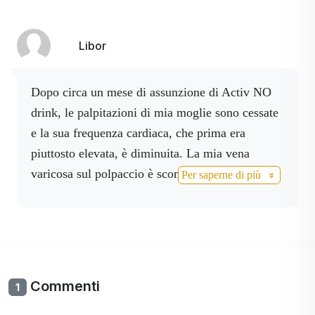
iniziato a tossire.
Il mio primo pensiero è stato
quello di
chiamare un'ambulanza, visto che
era sabato sera.
A quel punto ho pensato che
Libor
avevo
Activnano spray e Activ NO e ho
iniziato a spruzzarmi Nano nel naso e nella
Dopo circa un mese di assunzione di Activ NO
gola e NO su tutto il viso, il petto e i
drink, le palpitazioni di mia moglie sono cessate
polsi.
Tutto questo è successo nel giro di
e la sua frequenza cardiaca, che prima era
mezz'ora.
Vi ringrazio per questi prodotti e li
piuttosto elevata, è diminuita. La mia vena
consiglio vivamente.
varicosa sul polpaccio è scomparsa dopo aver
Per saperne di più
assunto la bevanda NO e aver spruzzato lo spray
NO.
Commenti
1