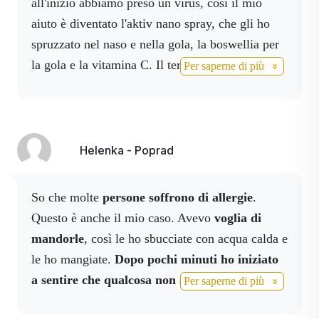
all'inizio abbiamo preso un virus, così il mio
aiuto è diventato l'aktiv nano spray, che gli ho
spruzzato nel naso e nella gola, la boswellia per
la gola e la vitamina C. Il terzo giorno il mio
Per saperne di più
nipotino stava bene, ma io ne ero pieno, così ho
aumentato la dose di vitamina C e activmineral e
ho aggiunto Activ 3 e cordyceps. Come se non
bastasse, il nostro piccolo si è rotto la testa e la
Helenka - Poprad
prima cosa che ho tirato fuori dalla borsa è stato
il nano spray che ha fermato subito il sangue.
So che molte
persone soffrono di allergie
.
Ecco perché la mia risposta è semplice: ho avuto
Questo è anche il mio caso. Avevo
voglia di
subito a disposizione degli aiutanti da quella
mandorle
, così le ho sbucciate con acqua calda e
commissione posteriore e delle persone
le ho mangiate.
Dopo pochi minuti ho iniziato
fantastiche intorno a me. Grazie.
a sentire che qualcosa non andava. Le
Per saperne di più
palpebre hanno iniziato a gonfiarsi e ho