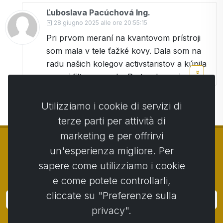
Ľuboslava Pacúchová Ing.
28 giugno 2025 alle ore 20:55:15
Pri prvom meraní na kvantovom prístroji
som mala v tele ťažké kovy. Dala som na
radu našich kolegov activstaristov a kúpila
som si filter na vodu. Po troch mesiacoch
som si opäť merala parametre a juchú,
žiadne ťažké kovy už nemám. Veľmi ma to
Utilizziamo i cookie di servizi di
potešilo. Dávala som si aj NO spray a NO
terze parti per attività di
drink, ktoré ma zbavili migrény a kolegyňu
marketing e per offrirvi
PMS. Veľká vďaka.
un'esperienza migliore. Per
Ľubka
sapere come utilizziamo i cookie
© Copyright 2014 - 2026
Activstar
e come potete controllarli,
cliccate su "Preferenze sulla
Accedi
privacy".
Iscriviti alle notizie e agli eventi