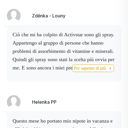
giorno dopo l'incidente non avevo un solo
punto di livido.
Grazie Activstar. Jozef Kohut,
Zděnka - Louny
campione slovacco di quad. Io collaboro.
Ciò che mi ha colpito di Activstar sono gli spray.
Appartengo al gruppo di persone che hanno
problemi di assorbimento di vitamine e minerali.
Quindi gli spray sono stati la scelta più ovvia per
me.
E sono ancora i miei preferiti.
Sono stata
Per saperne di più
anche tra i primi a iniziare a usare Activ Fiber.
Sono molto soddisfatta.
Helenka PP
Questo mese ho portato mio nipote in vacanza e