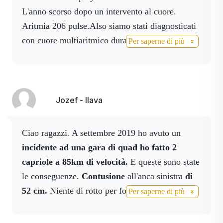
L'anno scorso dopo un intervento al cuore.
Aritmia 206 pulse.Also siamo stati diagnosticati
con cuore multiaritmico durante l'intervento
Per saperne di più
chirurgico. Bene oggi dopo il controllo e
l'utilizzo di NO spray, NO drink i risultati sono
migliorati.Quindi effetto waw e continuo e sono
soddisfatto
Jozef - Ilava
Ciao ragazzi. A settembre 2019 ho avuto un
incidente ad una gara di quad ho fatto 2
capriole a 85km di velocità.
E queste sono state
le conseguenze.
Contusione
all'anca sinistra
di
52 cm.
Niente di rotto per fortuna. Ho ordinato
Per saperne di più
Activboswell, Activbody in spray,
Activmagnesium in spray
che uso tuttora, il
10°