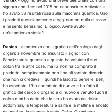
Vortex
- Oggi ho avuto una breve telefonata con una
signora che dice: nel 2018 ho riconosciuto Activstar e
ho avuto 38 risultati rossi sulla macchina quantica. Uso
i prodotti quotidianamente e oggi non ho nulla di rosso
e mi sento benissimo. È logico. Avete avuto
un'esperienza simile?
Danica
- esperienza con il grafico dell'orologio degli
organi: a novembre ho misurato il signor con
l'analizzatore quantico e questo ha valutato il suo
colon tra le altre cose, ma lui non ha comprato il
prodotto, semplicemente non l'ha affrontato dicendo
che non ci credeva.... quindi ha lasciato perdere. Beh,
ha aspettato. L'ho contattato di nuovo e ho fatto il
grafico del carico d'organo e di nuovo è venuto fuori il
colon e mi ha detto che la sera ha avuto dei dolori
addominali, la temperatura è salita e la mattina è andato
dal medico, la diagnosi è stata. Colite. Quindi non