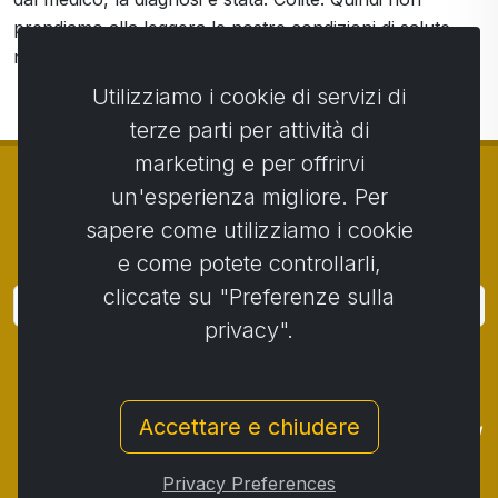
prendiamo alla leggera le nostre condizioni di salute,
ma facciamo un po' di prevenzione.
Utilizziamo i cookie di servizi di
terze parti per attività di
marketing e per offrirvi
un'esperienza migliore. Per
sapere come utilizziamo i cookie
© Copyright 2014 - 2026
Activstar
e come potete controllarli,
cliccate su "Preferenze sulla
Accedi
privacy".
Iscriviti alle notizie e agli eventi
Contatto
/
Termini e condizioni
/
Accettare e chiudere
Protezione dei dati personali
/
Procedura di reclamo
/
Protocollo di reclamo
/
Recesso dal contratto
/
Privacy Preferences
Cookies