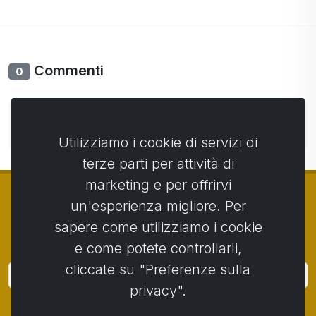
Commenti
0
Non ci sono ancora commenti. Sii il primo con il tuo
commento.
Utilizziamo i cookie di servizi di
terze parti per attività di
marketing e per offrirvi
un'esperienza migliore. Per
sapere come utilizziamo i cookie
© Copyright 2014 - 2026
Activstar
e come potete controllarli,
cliccate su "Preferenze sulla
Accedi
privacy".
Iscriviti alle notizie e agli eventi