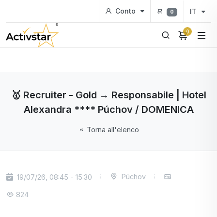
Conto
IT
0
0
🥇 Recruiter - Gold → Responsabile | Hotel
Alexandra **** Púchov / DOMENICA
Torna all'elenco
Púchov
19/07/26, 08:45 - 15:30
824