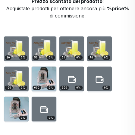
Prezzo scontato del prodotto
:
Acquistate prodotti per ottenere ancora più
%price%
di commissione.
20
0
%
50
0
%
51
0
%
70
0
%
100
0
%
600
0
%
600
0
%
0
%
0
%
0
%