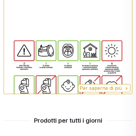
colpevolizzazione
stanchezza ed esaurimento a lungo termine
stress e ansia
ottimismo
e voglia di vivere
capacità di concentrazione e miglioramento
della
memoria
CONSIGLI PER L'USO E COMBINAZIONI
APPROPRIATE:
Raffreddore, influenza -
timo, eucalipto, albero del tè
Citronella, cipresso, incenso, lavanda, mirra, rosmarino,
Per saperne di più
salvia, coriandolo, ginepro.
AVVERTENZE E CONTROINDICAZIONI - vedi
pittogrammi
3 -
5
-
9:
Prodotti per tutti i giorni
I principali costituenti dell'olio essenziale:
ALFA-PINENE 30-60%