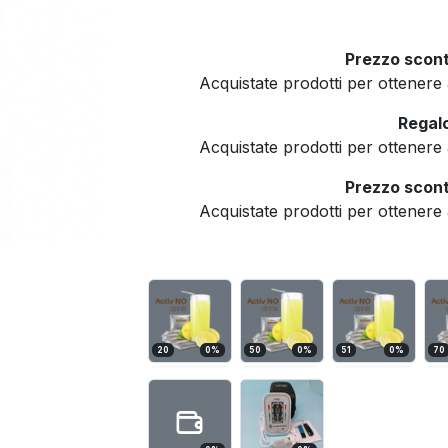
Prezzo scont
Acquistate prodotti per ottener
Regalo
Acquistate prodotti per ottener
Prezzo scont
Acquistate prodotti per ottener
20
0
%
50
0
%
51
0
%
70