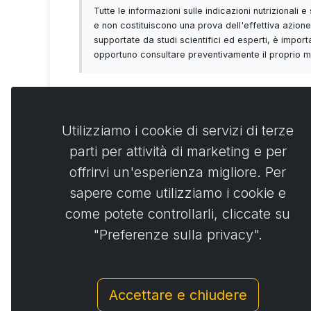
Tutte le informazioni sulle indicazioni nutrizionali
e non costituiscono una prova dell'effettiva azione 
supportate da studi scientifici ed esperti, è importa
opportuno consultare preventivamente il proprio med
Utilizziamo i cookie di servizi di terze
parti per attività di marketing e per
Commen
0
offrirvi un'esperienza migliore. Per
sapere come utilizziamo i cookie e
No
come potete controllarli, cliccate su
"Preferenze sulla privacy".
Accettare e chiudere
© Copyright 2014 - 2026
Activstar