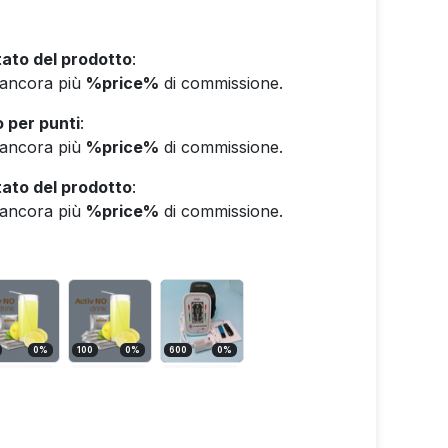
ato del prodotto
:
e ancora più
%price%
di commissione.
 per punti
:
e ancora più
%price%
di commissione.
ato del prodotto
:
e ancora più
%price%
di commissione.
0
%
100
0
%
600
0
%