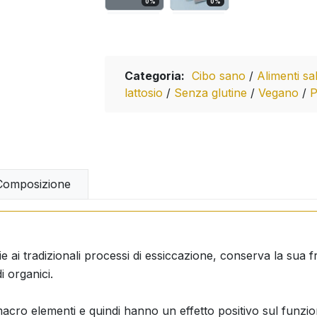
0
%
0
%
Categoria:
Cibo sano
/
Alimenti sa
lattosio
/
Senza glutine
/
Vegano
/
P
omposizione
e ai tradizionali processi di essiccazione, conserva la sua fr
i organici.
 macro elementi e quindi hanno un effetto positivo sul funz