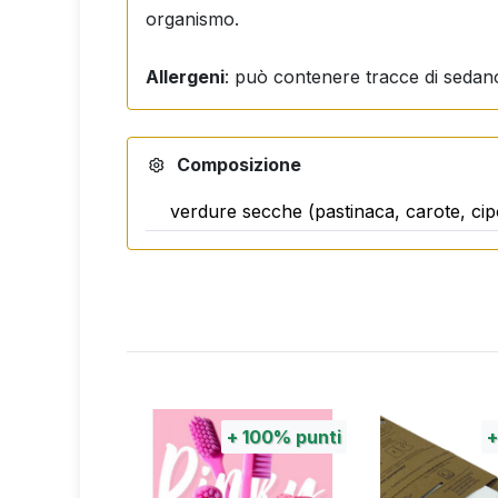
organismo.
Allergeni
: può contenere tracce di sedan
Composizione
verdure secche (pastinaca, carote, cipo
100%
punti
+
100%
punti