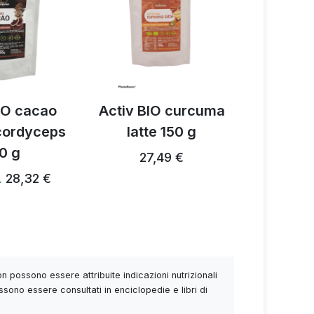
IO cacao
Activ BIO curcuma
Miscela d
 cordyceps
latte 150 g
funghi A
0 g
27,49 €
28,24 €
28,32 €
…
 possono essere attribuite indicazioni nutrizionali
ssono essere consultati in enciclopedie e libri di