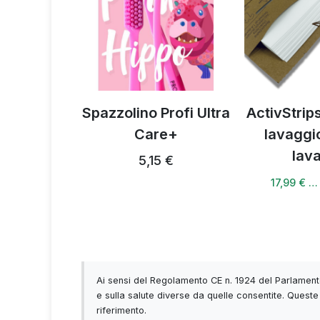
portiva
Spazzolino Profi Ultra
ActivStrips
Care+
lavaggi
4 €
lav
5,15 €
17,99 € …
Ai sensi del Regolamento CE n. 1924 del Parlamento
e sulla salute diverse da quelle consentite. Queste 
riferimento.