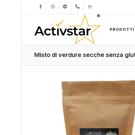
+421904262747
info@activstar.eu
PRODOTTI
Misto di verdure secche senza gl