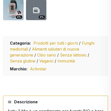
0
%
0
%
Categoria:
Prodotti per tutti i giorni
/
Funghi
medicinali
/
Alimenti salutari di nuova
generazione
/
Cibo sano
/
Senza lattosio
/
Senza glutine
/
Vegano
/
Immunità
Marchio:
Activstar
Descrizione