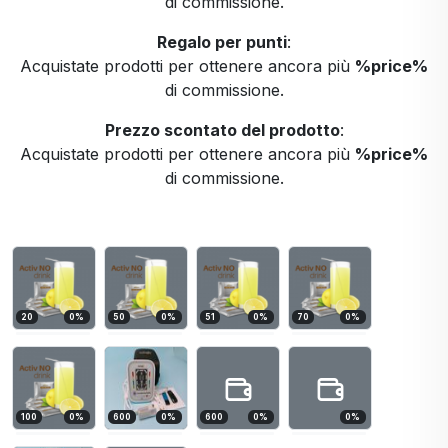
di commissione.
Regalo per punti
:
Acquistate prodotti per ottenere ancora più
%price%
di commissione.
Prezzo scontato del prodotto
:
Acquistate prodotti per ottenere ancora più
%price%
di commissione.
20
0
%
50
0
%
51
0
%
70
0
%
100
0
%
600
0
%
600
0
%
0
%