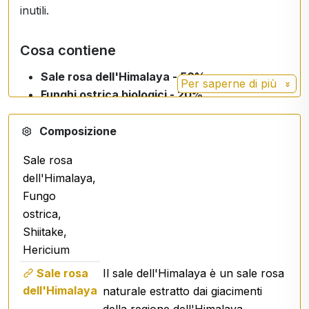
inutili.
Cosa contiene
Sale rosa dell'Himalaya - 50%
Per saperne di più
Funghi ostrica biologici - 20%
Shiitake biologico - 20%
Hericium (corallo di riccio) BIO - 10%.
Composizione
Sale rosa
Perché vi piacerà
dell'Himalaya,
Fungo
3 tipi di funghi in un'unica miscela
ostrica,
sapore caratteristico senza bisogno di aromi
Shiitake,
aggiuntivi
Hericium
adatto alla cucina di tutti i giorni
facile da usare in cucina sia a caldo che a
Sale rosa
Il sale dell'Himalaya è un sale rosa
freddo
dell'Himalaya
naturale estratto dai giacimenti
Ingredienti di funghi biologici