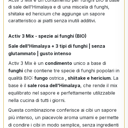
Activ 3 Mix è un condimento per funghi BIO a base
di sale dell'Himalaya e di una miscela di funghi,
shiitake ed hericium che aggiunge un sapore
caratteristico ai piatti senza inutili additivi.
Activ 3 Mix - spezie ai funghi (BIO)
Sale dell'Himalaya + 3 tipi di funghi | senza
glutammato | gusto intenso
Activ 3 Mix è un
condimento
unico a base di
funghi
che contiene tre specie di funghi popolari in
qualità BIO:
fungo
ostrica
, shiitake e hericium
. La
base è il
sale rosa dell'Himalaya
, che rende il mix
equilibrato nel sapore e perfettamente utilizzabile
nella cucina di tutti i giorni.
Questa combinazione conferisce ai cibi un sapore
più intenso, un piacevole aroma umami e permette
di condire i cibi in modo semplice, senza ingredienti