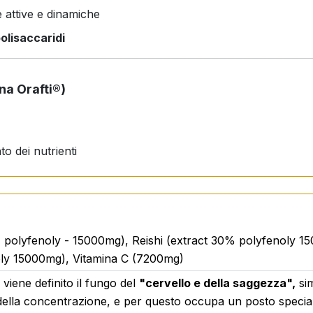
 attive e dinamiche
polisaccaridi
ina Orafti®)
o dei nutrienti
tà.
 polyfenoly - 15000mg), Reishi (extract 30% polyfenoly 
ossidante naturale
oly 15000mg), Vitamina C (7200mg)
le funzione del sistema immunitario
 viene definito il fungo del
"cervello e della saggezza",
sim
ess ossidativo
ella concentrazione, e per questo occupa un posto speciale
la vitalità