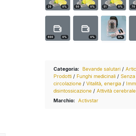
20
0
%
50
0
%
51
0
%
70
600
0
%
0
%
0
%
Categoria:
Bevande salutari
/
Arti
Prodotti
/
Funghi medicinali
/
Senza 
circolazione
/
Vitalità, energia
/
Imm
disintossicazione
/
Attività cerebral
Marchio:
Activstar