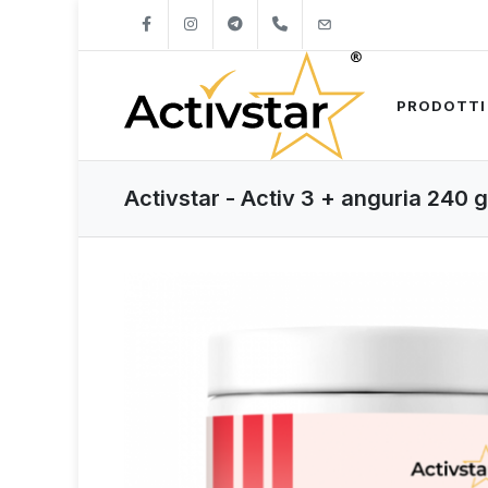
+421904262747
info@activstar.eu
PRODOTTI
Activstar - Activ 3 + anguria 240 g