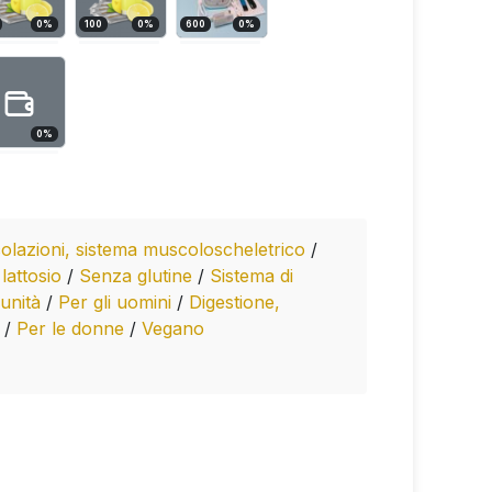
0
%
100
0
%
600
0
%
0
%
colazioni, sistema muscoloscheletrico
/
lattosio
/
Senza glutine
/
Sistema di
unità
/
Per gli uomini
/
Digestione,
e
/
Per le donne
/
Vegano