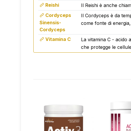
Reishi
Il Reishi è anche chia
Cordyceps
Il Cordyceps è da temp
🍉
Gusto anguria che rinfresca il co
Sinensis-
come fonte di energia, 
aroma naturale
Cordyceps
senza zuccheri aggiunti
Vitamina C
La vitamina C - acido 
dolcificato con stevia
che protegge le cellule
ideale come bevanda mattutina o di m
ferro.
🌱
Ingredienti puri senza comprome
Prodotto vegano
Senza OGM
Senza zuccheri aggiunti
Adatto all'uso quotidiano
✔ pratica forma in polvere