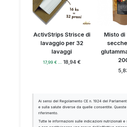
Profi Ultra
ActivStrips Strisce di
Misto di
e+
lavaggio per 32
secche
lavaggi
glutamma
 €
20
18,94 €
17,99 € …
5,8
Ai sensi del Regolamento CE n. 1924 del Parlamento
e sulla salute diverse da quelle consentite. Queste 
riferimento.
Tutte le informazioni sulle indicazioni nutrizionali