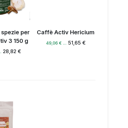
 spezie per
Caffè Activ Hericium
Activ Her
tiv 3 150 g
5
51,65 €
49,06 € …
28,82 €
…
49,38 €