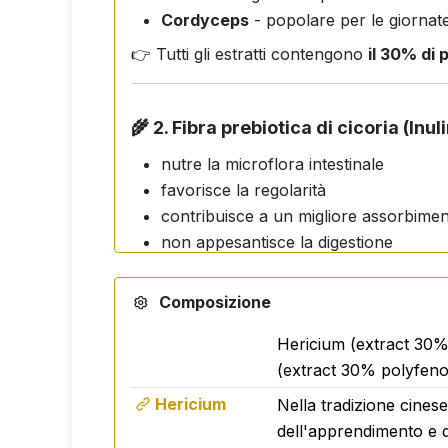
Cordyceps
- popolare per le giornate
👉 Tutti gli estratti contengono
il 30% di 
🌾
2. Fibra prebiotica di cicoria (Inul
nutre la microflora intestinale
favorisce la regolarità
contribuisce a un migliore assorbiment
non appesantisce la digestione
Intestino sano = migliore energia e immuni
Composizione
Hericium (extract 30%
🍒
3. Vitamina C + Acerola - un anti
(extract 30% polyfen
La vitamina C contribuisce alla norma
Hericium
Nella tradizione cinese
aiuta a proteggere le cellule dallo str
dell'apprendimento e d
promuove la formazione di collagene e 