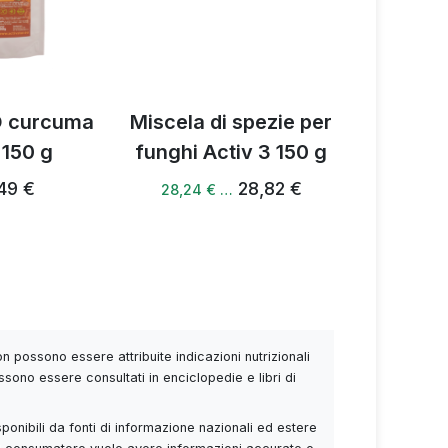
O curcuma
Miscela di spezie per
Activ
 150 g
funghi Activ 3 150 g
V
49 €
28,82 €
28,24 € …
54,38 €
 possono essere attribuite indicazioni nutrizionali
ssono essere consultati in enciclopedie e libri di
sponibili da fonti di informazione nazionali ed estere