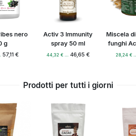
ealmente al mattino o alla mattina.
ribes nero
Activ 3 Immunity
Miscela di
0 g
spray 50 ml
funghi Ac
57,11 €
46,65 €
…
44,32 € …
28,24 € 
 mentale
e
Prodotti per tutti i giorni
tazione diventa un rituale
, un gusto fresco e un equilibrio dall'interno.