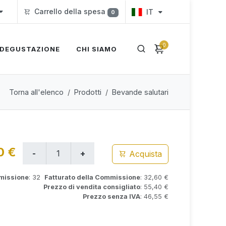
Carrello della spesa
IT
0
0
DEGUSTAZIONE
CHI SIAMO
Torna all'elenco
Prodotti
Bevande salutari
0 €
Acquista
mmissione
: 32
Fatturato della Commissione
: 32,60 €
Prezzo di vendita consigliato
: 55,40 €
Prezzo senza IVA
: 46,55 €