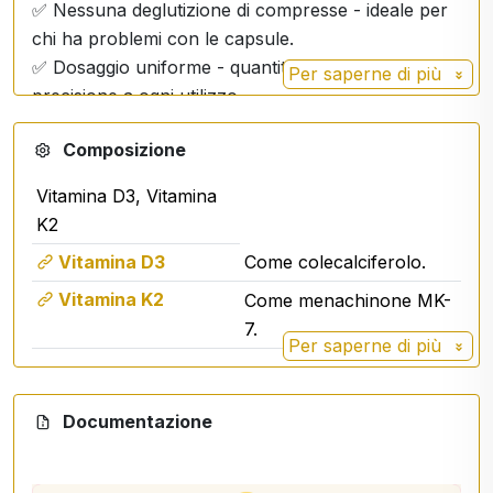
✅ Nessuna deglutizione di compresse - ideale per
chi ha problemi con le capsule.
✅ Dosaggio uniforme - quantità controllata con
Per saperne di più
precisione a ogni utilizzo.
Composizione
Facile da somministrare - ideale per adulti, bambini,
anziani e malati.
Vitamina D3, Vitamina
Aroma rinfrescante di limone - gusto piacevole in
K2
ogni spruzzo!
Vitamina D3
Come colecalciferolo.
Sostenete la vostra salute in modo semplice ed
efficace con Activ D3 + K2 Spray!
Vitamina K2
Come menachinone MK-
7.
DOSAGGIO:
Per saperne di più
Adulti 1 spruzzo al giorno 2 spruzzi, Bambini 1
spruzzo al giorno 1 spruzzo
Documentazione
contenuto per dose
adulti