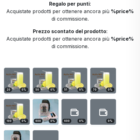
Regalo per punti
:
Acquistate prodotti per ottenere ancora più
%price%
di commissione.
Prezzo scontato del prodotto
:
Acquistate prodotti per ottenere ancora più
%price%
di commissione.
20
0
%
50
0
%
51
0
%
70
0
%
100
0
%
600
0
%
600
0
%
0
%