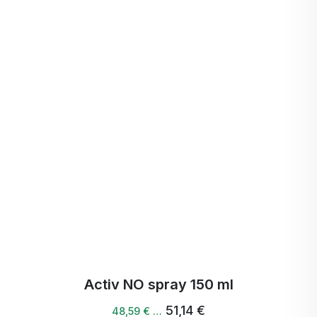
Protezione dal pH e dall'effetto degli enzimi
digestivi
Migliore compliance (eliminazione del dolore
associato all'iniezione)
Metodo di somministrazione conveniente
La bassa dose di farmaco garantisce un'elevata
efficacia - non appesantisce il fegato
e riduce il rischio di effetti collaterali
Activ NO spray 150 ml
51,14 €
48,59 € …