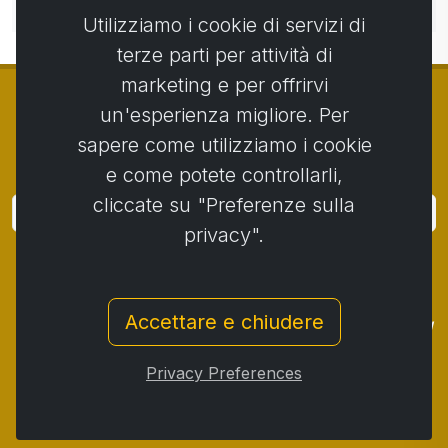
commento.
Utilizziamo i cookie di servizi di
terze parti per attività di
marketing e per offrirvi
un'esperienza migliore. Per
sapere come utilizziamo i cookie
© Copyright 2014 - 2026
Activstar
e come potete controllarli,
cliccate su "Preferenze sulla
Accedi
privacy".
Iscriviti alle notizie e agli eventi
Contatto
/
Termini e condizioni
/
Accettare e chiudere
Protezione dei dati personali
/
Procedura di reclamo
/
Protocollo di reclamo
/
Recesso dal contratto
/
Privacy Preferences
Cookies