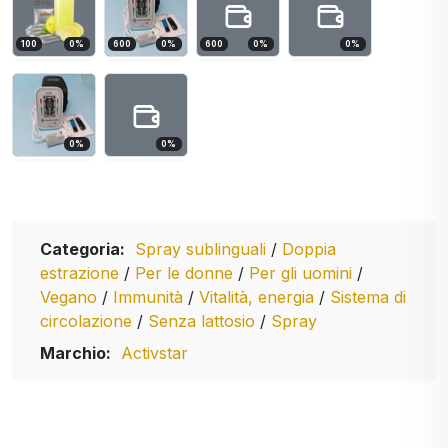
100
0
%
600
0
%
600
0
%
0
%
0
%
0
%
Categoria:
Spray sublinguali
/
Doppia
estrazione
/
Per le donne
/
Per gli uomini
/
Vegano
/
Immunità
/
Vitalità, energia
/
Sistema di
circolazione
/
Senza lattosio
/
Spray
Marchio:
Activstar