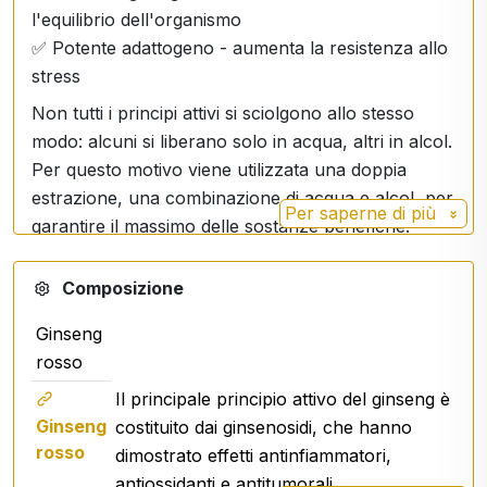
l'equilibrio dell'organismo
✅ Potente adattogeno - aumenta la resistenza allo
stress
Non tutti i principi attivi si sciolgono allo stesso
modo: alcuni si liberano solo in acqua, altri in alcol.
Per questo motivo viene utilizzata una doppia
estrazione, una combinazione di acqua e alcol, per
Per saperne di più
garantire il massimo delle sostanze benefiche.
Concedetevi il potere della natura per la salute e la
Composizione
vitalità!
Dosaggio
: sull'etichetta
Ginseng
per 330 usi
rosso
Il principale principio attivo del ginseng è
Ginseng
costituito dai ginsenosidi, che hanno
rosso
dimostrato effetti antinfiammatori,
antiossidanti e antitumorali.