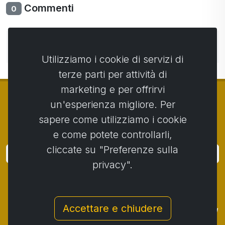
Commenti
0
Non ci sono ancora commenti. Sii il primo con il tuo
commento.
Utilizziamo i cookie di servizi di
terze parti per attività di
marketing e per offrirvi
un'esperienza migliore. Per
sapere come utilizziamo i cookie
© Copyright 2014 - 2026
Activstar
e come potete controllarli,
cliccate su "Preferenze sulla
Accedi
privacy".
Iscriviti alle notizie e agli eventi
Contatto
/
Termini e condizioni
/
Accettare e chiudere
Protezione dei dati personali
/
Procedura di reclamo
/
Protocollo di reclamo
/
Recesso dal contratto
/