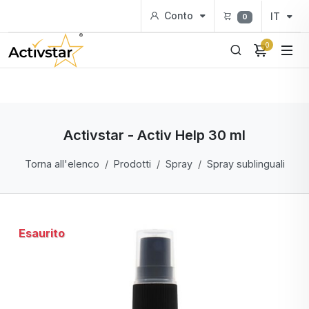
Conto
IT
0
0
Activstar - Activ Help 30 ml
Torna all'elenco
Prodotti
Spray
Spray sublinguali
Esaurito