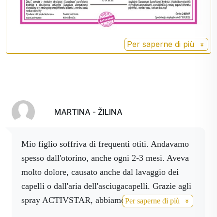
Menta
Ha proprietà antisettiche, effetti
piperita
antinfiammatori e antidolorifici.
Migliora la digestione, calma i crampi
allo stomaco, favorisce la produzione
Per saperne di più
di bile e allevia il gonfiore.
Ha forti effetti antinfiammatori e
Garofano
analgesici (contrasta il dolore),
rafforza il sistema immunitario.
Inoltre, è un ottimo antielmintico
MARTINA - ŽILINA
(antiparassitario) e disinfettante.
Mio figlio soffriva di frequenti otiti. Andavamo
spesso dall'otorino, anche ogni 2-3 mesi. Aveva
molto dolore, causato anche dal lavaggio dei
capelli o dall'aria dell'asciugacapelli. Grazie agli
spray ACTIVSTAR, abbiamo una vita senza
Per saperne di più
dolori. Quando inizia il dolore, che è anche una