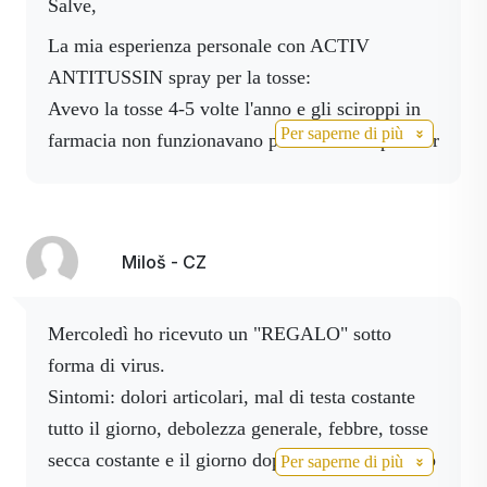
Salve,
la mia esperienza personale con ACTIV
ANTITUSSIN spray per la tosse:
Avevo la tosse 4-5 volte l'anno e gli sciroppi in
Per saperne di più
farmacia non funzionavano più. Subito dopo aver
usato lo spray mi sono sentita sollevata,
l'irritazione della tosse si è attenuata ed è per
questo che porto sempre con me un flacone di
Miloš - CZ
spray in borsa, nel caso in cui mi venga la tosse
da qualche parte.
Mercoledì ho ricevuto un "REGALO" sotto
Devo anche elogiare ACTIV HELP - un
forma di virus.
eccellente spray antidolorifico che mi ha aiutato
Sintomi: dolori articolari, mal di testa costante
con il dolore al petto causato dalla tosse quando
tutto il giorno, debolezza generale, febbre, tosse
le costole e i muscoli addominali erano già
secca costante e il giorno dopo raffreddore. Sono
Per saperne di più
doloranti.