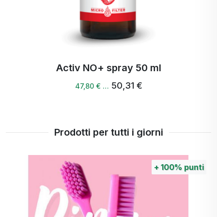
Activbody spray 150 ml
44,77 €
42,53 € …
Prodotti per tutti i giorni
100%
punti
+