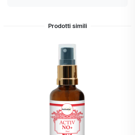
rimasta sdraiata e ho fatto una cura spray:
Irena
prodotti - spray: Activ Help, Activ Tusin, Activ 3
/ ogni 2 o 3 ore. Activ AG spray / uso nel naso
Prodotti simili
Regime alimentare: Activ NO Resveratrol, Activ
Calcium / 3 volte al giorno.
Risultato: venerdì, cioè il terzo giorno, ero quasi
in forma senza farmaci e più forte.
senza farmaci e più forte. SUPER !!!