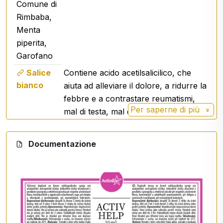
Comune di
Rimbaba,
Menta
piperita,
Garofano
Salice
Contiene acido acetilsalicilico, che
bianco
aiuta ad alleviare il dolore, a ridurre la
febbre e a contrastare reumatismi,
Per saperne di più
mal di testa, mal di denti e dolori
muscolari.
Comune
È tradizionalmente associata ad
Documentazione
di Rimbaba
alleviare mal di testa occasionali,
emicranie e a promuovere una
sensazione di leggerezza, il che la
rende un aiuto naturale per gestire i
disturbi legati alla testa.