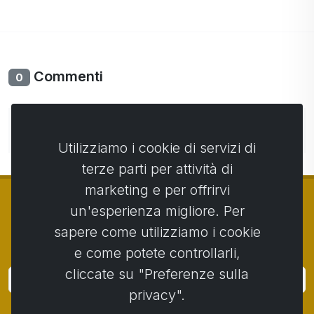
Commenti
0
Non ci sono ancora commenti. Sii il primo con il tuo
commento.
Utilizziamo i cookie di servizi di
terze parti per attività di
marketing e per offrirvi
un'esperienza migliore. Per
sapere come utilizziamo i cookie
© Copyright 2014 - 2026
Activstar
e come potete controllarli,
cliccate su "Preferenze sulla
Accedi
privacy".
Iscriviti alle notizie e agli eventi