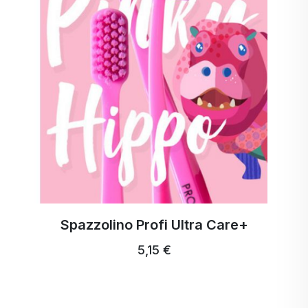
re+
ActivStrips Strisce di lavaggio
lavaggi
18,94 €
17,99 € …