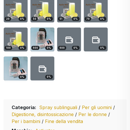
20
0
%
50
0
%
51
0
%
70
0
%
100
0
%
600
0
%
600
0
%
0
%
0
%
0
%
Categoria:
Spray sublinguali
/
Per gli uomini
/
Digestione, disintossicazione
/
Per le donne
/
Per i bambini
/
Fine della vendita