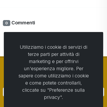
Commenti
0
Non ci sono ancora commenti. Sii il primo con il tuo
commento.
Utilizziamo i cookie di servizi di
terze parti per attività di
marketing e per offrirvi
un'esperienza migliore. Per
sapere come utilizziamo i cookie
© Copyright 2014 - 2026
Activstar
e come potete controllarli,
cliccate su "Preferenze sulla
Accedi
privacy".
Iscriviti alle notizie e agli eventi