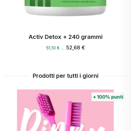
Lapacho
Acido citrico
Activ Detox + 240 grammi
52,68 €
51,10 € …
Prodotti per tutti i giorni
+
100%
punti