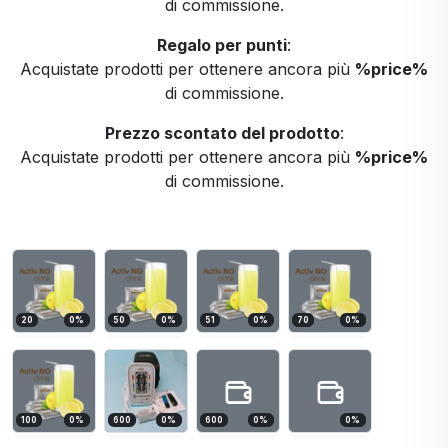
di commissione.
Regalo per punti
:
Acquistate prodotti per ottenere ancora più
%price%
di commissione.
Prezzo scontato del prodotto
:
Acquistate prodotti per ottenere ancora più
%price%
di commissione.
20
0
%
50
0
%
51
0
%
70
0
%
100
0
%
600
0
%
600
0
%
0
%