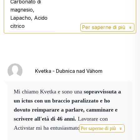
Carbonato di
magnesio,
Lapacho, Acido
citrico
Per saperne di più
Inulina
Prebiotico
Aloe vera
Questa succulenta resistente,
che cresce soprattutto nelle
zone più aride, ha foglie che
Kvetka - Dubnica nad Váhom
contengono un gel interno
chiaro che è composto per il
99% da acqua e per il resto da
Mi chiamo Kvetka e sono una
sopravvissuta a
aminoacidi, lipidi, vitamine,
un ictus con un braccio paralizzato e ho
enzimi, minerali, zuccheri e
dovuto reimparare a parlare, camminare e
altri componenti.
scrivere all'età di 46 anni.
Lavorare con
Orzo giovane
Activstar mi ha entusiasmato dopo il primo
Per saperne di più
Cromo
Ha un ruolo importante
workshop. Lì ho capito che dovevo
innanzitutto