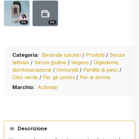
0
%
0
%
Categoria:
Bevande salutari
/
Prodotti
/
Senza
lattosio
/
Senza glutine
/
Vegano
/
Digestione,
disintossicazione
/
Immunità
/
Perdita di peso
/
Cibo verde
/
Per gli uomini
/
Per le donne
Marchio:
Activstar
Descrizione