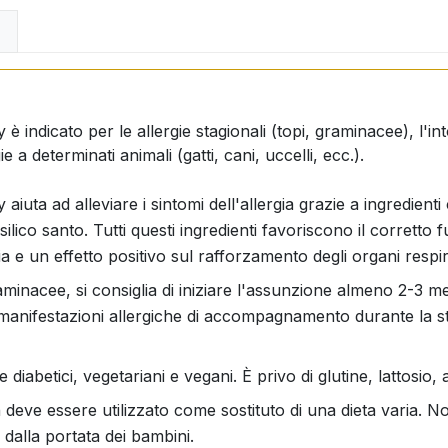
 indicato per le allergie stagionali (topi, graminacee), l'into
e a determinati animali (gatti, cani, uccelli, ecc.).
iuta ad alleviare i sintomi dell'allergia grazie a ingredienti 
 basilico santo. Tutti questi ingredienti favoriscono il corret
 e un effetto positivo sul rafforzamento degli organi respir
graminacee, si consiglia di iniziare l'assunzione almeno 2-3 me
e manifestazioni allergiche di accompagnamento durante la st
e diabetici, vegetariani e vegani. È privo di glutine, lattosio
 deve essere utilizzato come sostituto di una dieta varia. N
 dalla portata dei bambini.