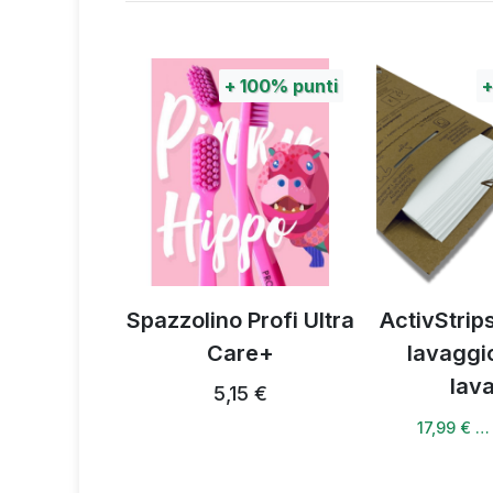
100%
punti
+
100%
punti
portiva
Spazzolino Profi Ultra
ActivStrips
Care+
lavaggi
4 €
lav
5,15 €
17,99 € …