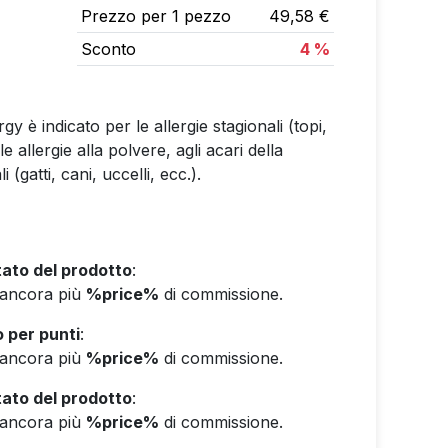
Prezzo per 1 pezzo
49,58 €
Sconto
4 %
y è indicato per le allergie stagionali (topi,
e allergie alla polvere, agli acari della
 (gatti, cani, uccelli, ecc.).
ato del prodotto
:
e ancora più
%price%
di commissione.
 per punti
:
e ancora più
%price%
di commissione.
ato del prodotto
:
e ancora più
%price%
di commissione.