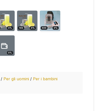
0
%
100
0
%
600
0
%
0
%
e
/
Per gli uomini
/
Per i bambini