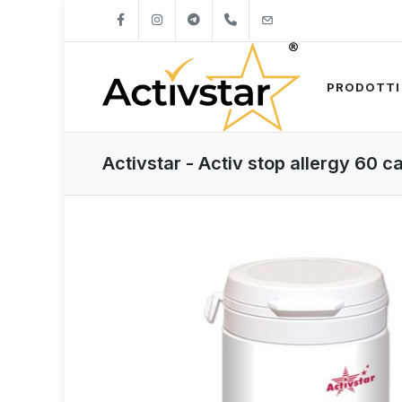
+421904262747
info@activstar.eu
PRODOTTI
Activstar - Activ stop allergy 60 