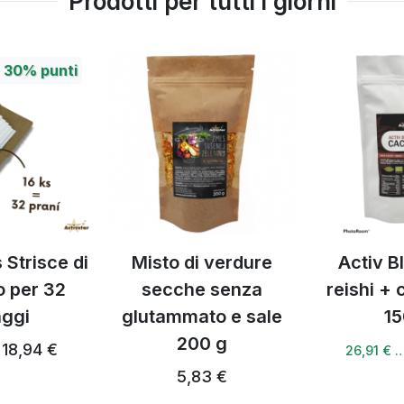
Prodotti per tutti i giorni
+
30%
punti
 Strisce di
Misto di verdure
Activ B
o per 32
secche senza
reishi +
aggi
glutammato e sale
15
200 g
18,94 €
26,91 € 
5,83 €