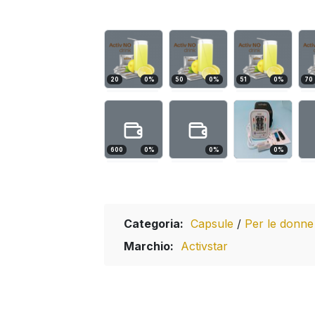
20
0
%
50
0
%
51
0
%
70
600
0
%
0
%
0
%
Categoria:
Capsule
/
Per le donn
Marchio:
Activstar