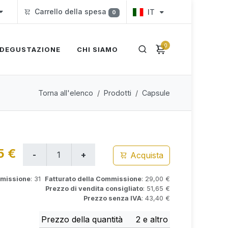
Carrello della spesa
IT
0
0
DEGUSTAZIONE
CHI SIAMO
Torna all'elenco
Prodotti
Capsule
5 €
Acquista
mmissione
: 31
Fatturato della Commissione
: 29,00 €
Prezzo di vendita consigliato
: 51,65 €
Prezzo senza IVA
: 43,40 €
Prezzo della quantità
2 e altro