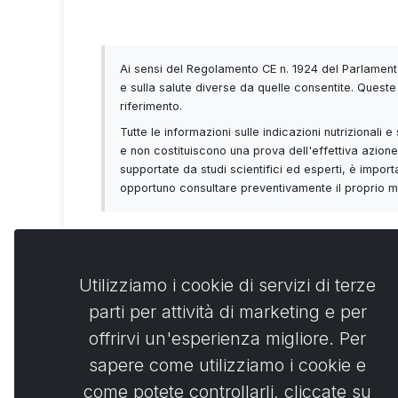
Ai sensi del Regolamento CE n. 1924 del Parlamento
e sulla salute diverse da quelle consentite. Queste 
riferimento.
Tutte le informazioni sulle indicazioni nutrizionali
e non costituiscono una prova dell'effettiva azione 
supportate da studi scientifici ed esperti, è importa
opportuno consultare preventivamente il proprio med
Utilizziamo i cookie di servizi di terze
parti per attività di marketing e per
Commen
0
offrirvi un'esperienza migliore. Per
sapere come utilizziamo i cookie e
No
come potete controllarli, cliccate su