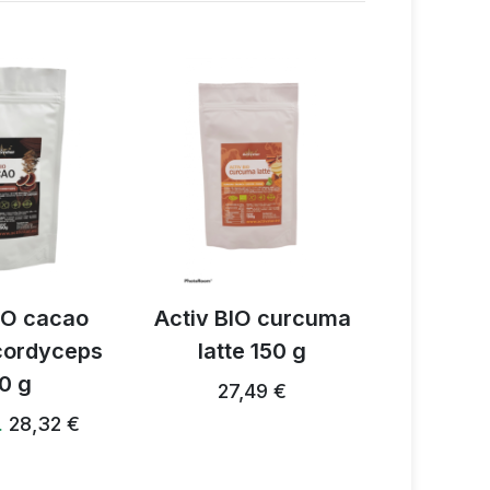
IO cacao
Activ BIO curcuma
Miscela d
 cordyceps
latte 150 g
funghi A
0 g
27,49 €
28,24 €
28,32 €
…