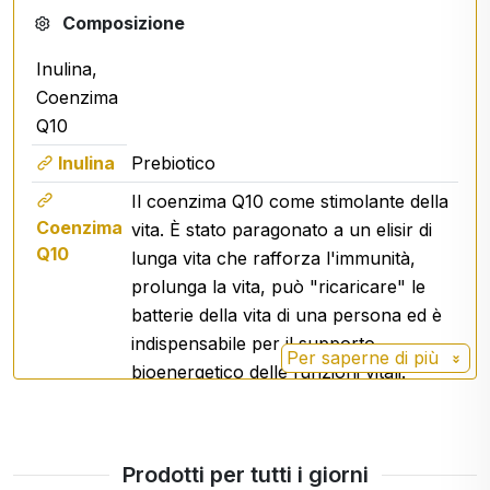
Composizione
L'integratore alimentare non sostituisce una
dieta varia.
Inulina,
Non è adatto ai bambini, alle donne in
Coenzima
gravidanza e in allattamento.
Q10
Non superare la dose giornaliera
Inulina
Prebiotico
raccomandata.
Il coenzima Q10 come stimolante della
Tenere fuori dalla portata dei bambini.
Coenzima
vita. È stato paragonato a un elisir di
Mantenere uno stile di vita sano.
Q10
lunga vita che rafforza l'immunità,
Le capsule di
coenzima Q10
sono un modo pratico
prolunga la vita, può "ricaricare" le
per integrare la dieta con questa sostanza
batterie della vita di una persona ed è
naturale. Sono adatte come parte di uno stile di vita
indispensabile per il supporto
equilibrato e di una routine nutrizionale quotidiana.
Per saperne di più
bioenergetico delle funzioni vitali.
Prodotti per tutti i giorni