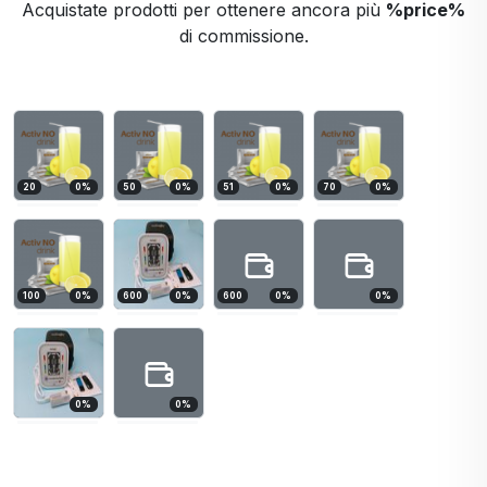
Acquistate prodotti per ottenere ancora più
%price%
di commissione.
20
0
%
50
0
%
51
0
%
70
0
%
100
0
%
600
0
%
600
0
%
0
%
0
%
0
%