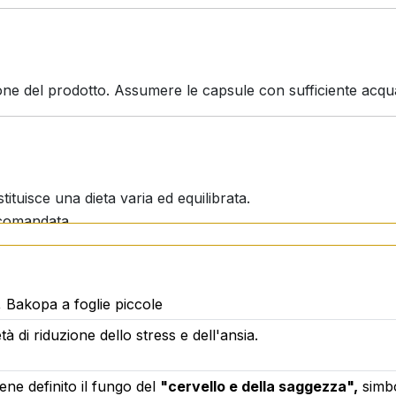
ne del prodotto. Assumere le capsule con sufficiente acqu
ituisce una dieta varia ed equilibrata.
ccomandata.
nto devono consultare il proprio medico.
.
Bakopa a foglie piccole
à di riduzione dello stress e dell'ansia.
nto di
Activstar Ltd.
in conformità agli standard e alle norma
ene definito il fungo del
"cervello e della saggezza",
simbo