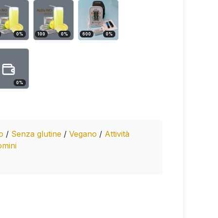
0
%
100
0
%
600
0
%
0
%
io
/
Senza glutine
/
Vegano
/
Attività
omini