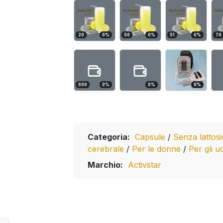
20
0
%
50
0
%
51
0
%
70
600
0
%
0
%
0
%
Categoria:
Capsule
/
Senza lattos
cerebrale
/
Per le donne
/
Per gli u
Marchio:
Activstar