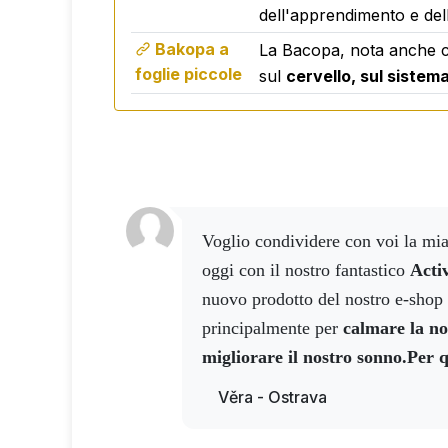
L'accento è posto sulla qualità delle mate
dell'apprendimento e del
Bakopa a
La Bacopa, nota anche
foglie piccole
sul
cervello, sul sistem
Voglio condividere con voi la mia nuova esperienza di
oggi con il nostro fantastico
Acti
nuovo prodotto del nostro e-shop 
principalmente per
calmare la no
migliorare il nostro sonno.
Per q
sonno posso assolutamente conf
Věra - Ostrava
dato che le compresse sono prog
70 kg e io sono ben oltre i 100 k