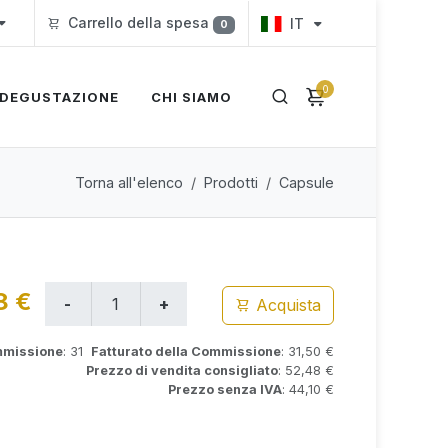
Carrello della spesa
IT
0
0
DEGUSTAZIONE
CHI SIAMO
Torna all'elenco
Prodotti
Capsule
8 €
Acquista
mmissione
: 31
Fatturato della Commissione
: 31,50 €
Prezzo di vendita consigliato
: 52,48 €
Prezzo senza IVA
: 44,10 €