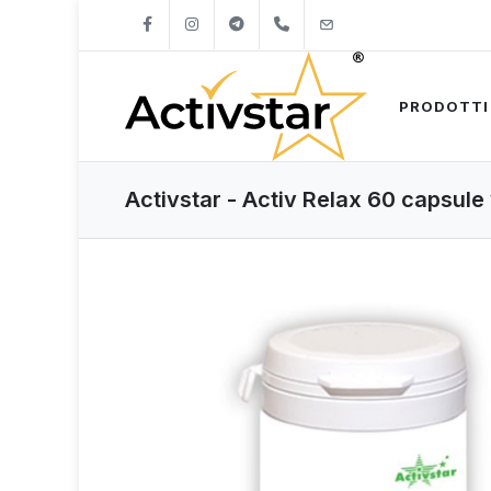
+421904262747
info@activstar.eu
PRODOTTI
Activstar - Activ Relax 60 capsul