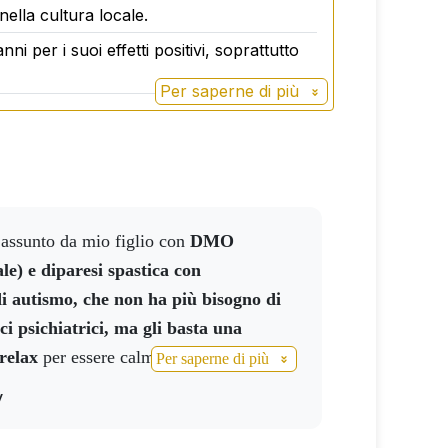
ti standard di lavorazione.
ella cultura locale.
nni per i suoi effetti positivi, soprattutto
Per saperne di più
e assunto da mio figlio con
DMO
ale) e diparesi spastica con
di autismo, che non ha più bisogno di
i psichiatrici, ma gli basta una
relax
per essere calmo, felice e poter
Per saperne di più
e tutta la notte senza incubi.
y