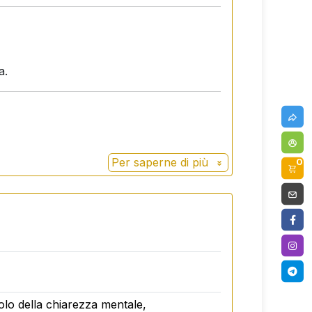
a.
Per saperne di più
0
tive vigenti in materia di integratori
lo della chiarezza mentale,