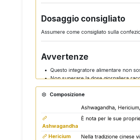
Dosaggio consigliato
Assumere come consigliato sulla confezio
Avvertenze
Questo integratore alimentare non sost
Non superare la dose giornaliera ra
Non è adatto ai bambini.
Composizione
Le donne in gravidanza e in allattame
Tenere fuori dalla portata dei bambini
Ashwagandha, Hericium, 
Mantenere uno stile di vita sano.
È nota per le sue propriet
Activ Bio Relax è prodotto nell'UE per co
Ashwagandha
alimentari.
Hericium
Nella tradizione cinese vi