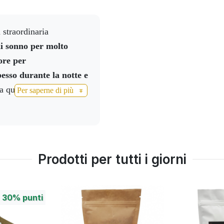
olto bene.
Posso dire
to molto profondo, perché
o uscito, sono andato
i sonno per molto
le dei due stesse
ore per
a polizia fuori casa e mi
esso durante la notte e
to svaligiato, ho parlato
a quando prendo le
Per saperne di più
he il loro negozio era
mento più velocemente,
ma avevano sfondato il
o al mattino riposato,
umore doveva essere
ie mille per questo
apivano come mai non
loro che hanno un
Prodotti per tutti i giorni
etto: "Beh, ho provato la
anti di oggi siamo
olto bene.
+
30%
punti