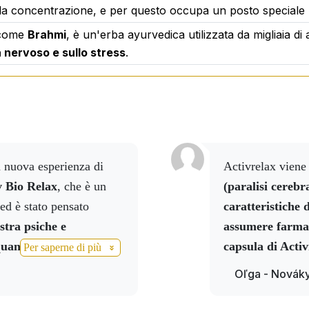
rie prime, sulla trasparenza della composizione e sugli eleva
la concentrazione, e per questo occupa un posto speciale n
 come
Brahmi
, è un'erba ayurvedica utilizzata da migliaia di a
a nervoso e sullo stress
.
Activrelax vien
v Bio Relax
, che è un
(paralisi cerebr
ed è stato pensato
caratteristiche 
stra psiche e
assumere farmac
uanto riguarda il
capsula di
Activ
Per saperne di più
ermare, perché ieri,
finalmente dormir
Oľga - Novák
ettate per un peso di
g,
ho preso due