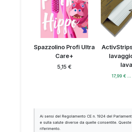
portiva
Spazzolino Profi Ultra
ActivStrips
Care+
lavaggi
4 €
lav
5,15 €
17,99 € …
Ai sensi del Regolamento CE n. 1924 del Parlamento
e sulla salute diverse da quelle consentite. Queste 
riferimento.