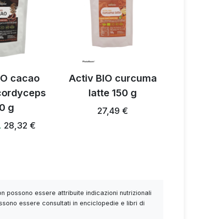
IO cacao
Activ BIO curcuma
Miscela d
 cordyceps
latte 150 g
funghi A
0 g
27,49 €
28,24 €
28,32 €
…
 possono essere attribuite indicazioni nutrizionali
ssono essere consultati in enciclopedie e libri di