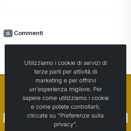
Commenti
0
Non ci sono ancora commenti. Sii il primo con il tuo
commento.
Utilizziamo i cookie di servizi di
terze parti per attività di
marketing e per offrirvi
un'esperienza migliore. Per
sapere come utilizziamo i cookie
© Copyright 2014 - 2026
Activstar
e come potete controllarli,
cliccate su "Preferenze sulla
Accedi
privacy".
Iscriviti alle notizie e agli eventi