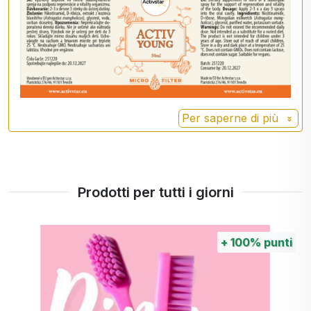
Fieno greco (Astragalus membranaceus) -
adattogeno che supporta l'immunità e la vitalità
Glicerolo, acqua, sorbato di potassio
Benefici:
Rapido assorbimento attraverso la mucosa
Favorisce la vitalità e la rigenerazione
Per saperne di più
Non OGM, senza glutine e senza lattosio
Adatto ai vegani
Prodotto nell'UE
Prodotti per tutti i giorni
Dosaggio: 2-3 volte al giorno 3 iniezioni nella cavità
orale.
+
100%
punti
⚠️ Non adatto ai bambini al di sotto dei 3 anni.
🎯 Activ YOUNG = Attività, energia, giovinezza.
Iniziate la giornata con una dose di vitalità -
semplice, efficace e moderna!