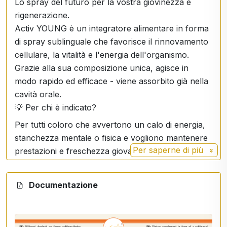
Lo spray del futuro per la vostra giovinezza e
rigenerazione.
Activ YOUNG è un integratore alimentare in forma
di spray sublinguale che favorisce il rinnovamento
cellulare, la vitalità e l'energia dell'organismo.
Grazie alla sua composizione unica, agisce in
modo rapido ed efficace - viene assorbito già nella
cavità orale.
💡 Per chi è indicato?
Per tutti coloro che avvertono un calo di energia,
stanchezza mentale o fisica e vogliono mantenere
Per saperne di più
prestazioni e freschezza giovanile.
🧬 Principi attivi:
Nicotinamide (vitamina B3) - supporto alle cellule e
Documentazione
al sistema nervoso
D-ribosio - fonte di energia cellulare