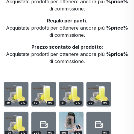
Acquistate prodotti per ottenere ancora più
%price%
di commissione.
Regalo per punti
:
Acquistate prodotti per ottenere ancora più
%price%
di commissione.
Prezzo scontato del prodotto
:
Acquistate prodotti per ottenere ancora più
%price%
di commissione.
20
0
%
50
0
%
51
0
%
70
0
%
100
0
%
200
0
%
600
0
%
0
%