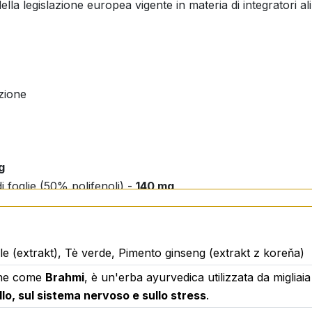
 della legislazione europea vigente in materia di integratori al
nzione
g
di foglie (50% polifenoli) -
140 mg
radice (80% ginsenosidi) -
20 mg
le (extrakt), Tè verde, Pimento ginseng (extrakt z koreňa)
che come
Brahmi
, è un'erba ayurvedica utilizzata da migliaia d
lo, sul sistema nervoso e sullo stress
.