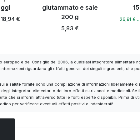
aggi
glutammato e sale
15
i liquidi.
200 g
18,94 €
26,91 € 
5,83 €
e ai 3 anni.
 europeo e del Consiglio del 2006, a qualsiasi integratore alimentare non
ccomandata.
informazioni riguardano gli effetti generali dei singoli ingredienti, che po
.
 e sulla salute fornite sono una compilazione di informazioni liberamente di
degli integratori alimentari o dei loro effetti nutrizionali e medicinali. 
nte che si informi attraverso tutte le fonti esperte disponibili. Prima di 
ico per verificare eventuali effetti positivi o indesiderati!