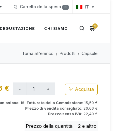
Carrello della spesa
IT
0
0
DEGUSTAZIONE
CHI SIAMO
Torna all'elenco
Prodotti
Capsule
6 €
Acquista
mmissione
: 16
Fatturato della Commissione
: 15,50 €
Prezzo di vendita consigliato
: 26,66 €
Prezzo senza IVA
: 22,40 €
Prezzo della quantità
2 e altro