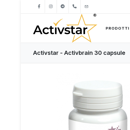
+421904262747
info@activstar.eu
PRODOTTI
Activstar - Activbrain 30 capsule