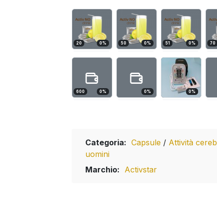
20
0
%
50
0
%
51
0
%
70
600
0
%
0
%
0
%
Categoria:
Capsule
/
Attività cere
uomini
Marchio:
Activstar