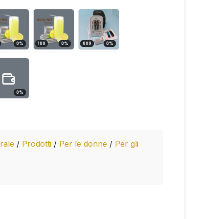
0
%
100
0
%
600
0
%
0
%
brale
/
Prodotti
/
Per le donne
/
Per gli