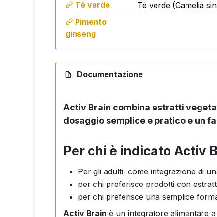
Tè verde
Tè verde (Camelia sin
Assumere con una quantità sufficiente d
Pimento
ginseng
Avvertenze
Non sostituisce una dieta varia.
Documentazione
Non è adatto ai bambini di età inferior
Non superare la dose giornaliera ra
Activ Brain combina estratti vegetal
Tenere fuori dalla portata dei bambini
Mantenere uno stile di vita sano.
dosaggio semplice e pratico e un fa
Per chi è indicato Activ 
Per gli adulti, come integrazione di un
per chi preferisce prodotti con estratti
per chi preferisce una semplice forma
Activ Brain
è un integratore alimentare a b