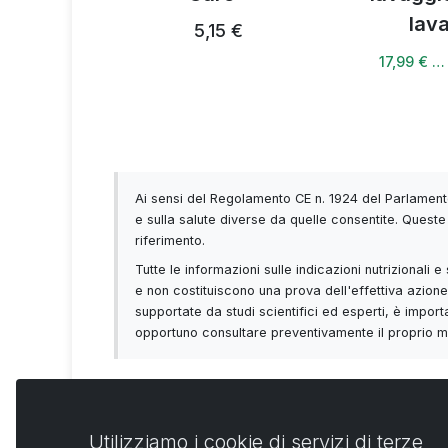
4 €
1 capsula al giorno
,
lav
5,15 €
Assumere con una quantità sufficiente d
17,99 € …
Avvertenze
Non sostituisce una dieta varia.
Non è adatto ai bambini di età inferior
Ai sensi del Regolamento CE n. 1924 del Parlamento
Non superare la dose giornaliera ra
e sulla salute diverse da quelle consentite. Queste 
Tenere fuori dalla portata dei bambini
riferimento.
Mantenere uno stile di vita sano.
Tutte le informazioni sulle indicazioni nutrizionali
e non costituiscono una prova dell'effettiva azione 
supportate da studi scientifici ed esperti, è importa
opportuno consultare preventivamente il proprio med
Utilizziamo i cookie di servizi di terze