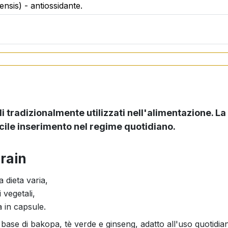
ensis) - antiossidante
.
i liquidi.
e ai 3 anni.
ccomandata.
i tradizionalmente utilizzati nell'alimentazione. L
.
cile inserimento nel regime quotidiano.
Brain
a dieta varia,
 vegetali,
 in capsule.
ase di bakopa, tè verde e ginseng, adatto all'uso quotidiano 