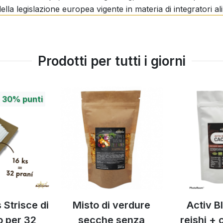
 della legislazione europea vigente in materia di integratori al
Prodotti per tutti i giorni
nzione
+
30%
punti
g
di foglie (50% polifenoli) -
140 mg
radice (80% ginsenosidi) -
20 mg
 Strisce di
Misto di verdure
Activ B
o per 32
secche senza
reishi +