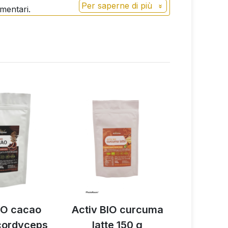
Per saperne di più
imentari.
IO cacao
Activ BIO curcuma
Miscela d
 cordyceps
latte 150 g
funghi A