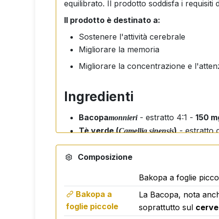
equilibrato. Il prodotto soddisfa i requisiti
Il prodotto è destinato a:
Sostenere l'attività cerebrale
Migliorare la memoria
Migliorare la concentrazione e l'atte
Ingredienti
Bacopa
- estratto 4:1 -
150 m
monnieri
Tè verde (
)
- estratto 
Camellia sinensis
Ginseng (
)
- estratto di 
Panax ginseng
Composizione
Capsula di gelatina
Bakopa a foglie picco
Dose raccomandata
Bakopa a
La Bacopa, nota an
foglie piccole
soprattutto sul
cervel
1 capsula al giorno
,