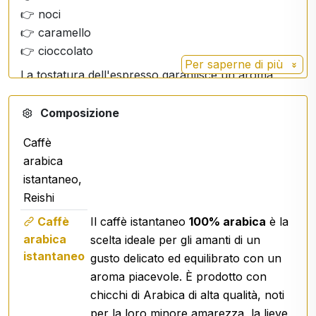
👉 noci
👉 caramello
👉 cioccolato
Per saperne di più
La tostatura dell'espresso garantisce un aroma
pieno e intenso.
Composizione
Caffè
🧪 Ingredienti
arabica
250 g di caffè brasiliano -
100% arabica
istantaneo,
25 g di estratto di Reishi (Ganoderma lucidum)
Reishi
30% polisaccaridi
Caffè
Il caffè istantaneo
100% arabica
è la
4 % triterpeni
arabica
scelta ideale per gli amanti di un
istantaneo
gusto delicato ed equilibrato con un
Effetti del Reishi
aroma piacevole. È prodotto con
chicchi di Arabica di alta qualità, noti
Sostiene il
sistema immunitario
per la loro minore amarezza, la lieve