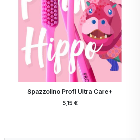
ActivStrips Strisce di lavaggio per 3
lavaggi
18,94 €
17,99 € …