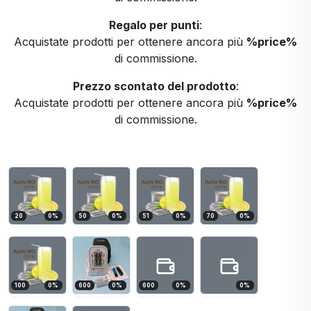
Regalo per punti
:
Acquistate prodotti per ottenere ancora più
%price%
di commissione.
Prezzo scontato del prodotto
:
Acquistate prodotti per ottenere ancora più
%price%
di commissione.
20
0
%
50
0
%
51
0
%
70
0
%
100
0
%
600
0
%
600
0
%
0
%