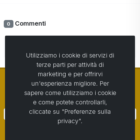
Commenti
0
Non ci sono ancora commenti. Sii il primo con il tuo
commento.
Utilizziamo i cookie di servizi di
terze parti per attività di
marketing e per offrirvi
un'esperienza migliore. Per
sapere come utilizziamo i cookie
© Copyright 2014 - 2026
Activstar
e come potete controllarli,
cliccate su "Preferenze sulla
Accedi
privacy".
Iscriviti alle notizie e agli eventi