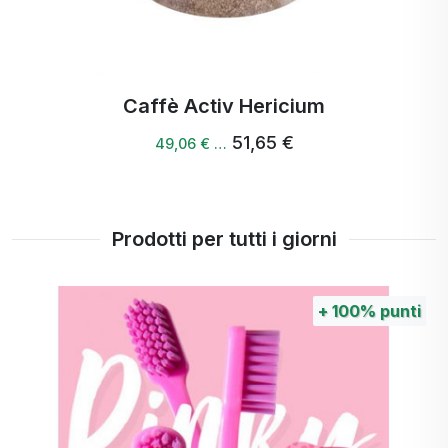
Caffè Activ Slim
50,81 €
49,80 € …
Prodotti per tutti i giorni
unti
+
30%
pu