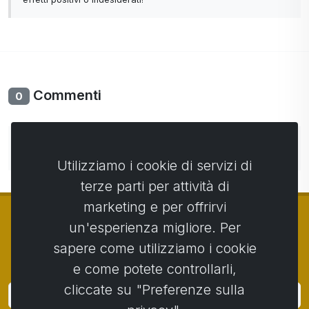
Commenti
0
Non ci sono ancora commenti. Sii il primo con il tuo
commento.
Utilizziamo i cookie di servizi di
terze parti per attività di
marketing e per offrirvi
un'esperienza migliore. Per
sapere come utilizziamo i cookie
© Copyright 2014 - 2026
Activstar
e come potete controllarli,
cliccate su "Preferenze sulla
Accedi