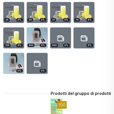
20
0
%
50
0
%
51
0
%
70
0
%
100
0
%
600
0
%
600
0
%
0
%
0
%
0
%
Prodotti del gruppo di prodotti
100