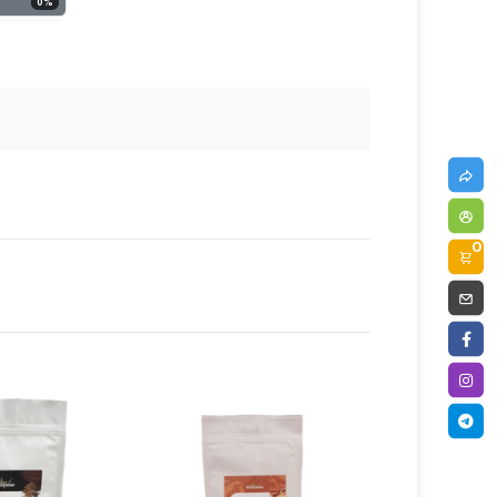
0
%
0