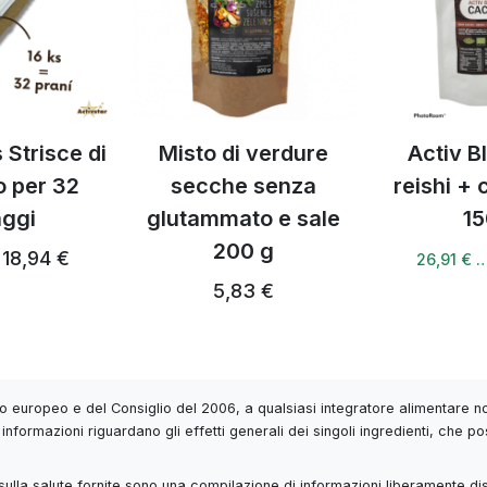
 Strisce di
Misto di verdure
Activ B
o per 32
secche senza
reishi +
aggi
glutammato e sale
15
200 g
18,94 €
26,91 € 
5,83 €
 europeo e del Consiglio del 2006, a qualsiasi integratore alimentare non
informazioni riguardano gli effetti generali dei singoli ingredienti, che po
 e sulla salute fornite sono una compilazione di informazioni liberamente di