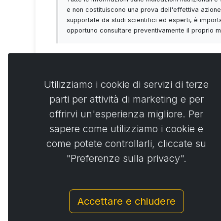
e non costituiscono una prova dell'effettiva azione 
supportate da studi scientifici ed esperti, è importa
opportuno consultare preventivamente il proprio med
Utilizziamo i cookie di servizi di terze
parti per attività di marketing e per
Commen
0
offrirvi un'esperienza migliore. Per
sapere come utilizziamo i cookie e
No
come potete controllarli, cliccate su
"Preferenze sulla privacy".
Accettare e chiudere
© Copyright 2014 - 2026
Activstar