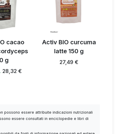
IO cacao
Activ BIO curcuma
Miscela d
 cordyceps
latte 150 g
funghi A
0 g
27,49 €
28,24 €
28,32 €
…
 possono essere attribuite indicazioni nutrizionali
ssono essere consultati in enciclopedie e libri di
sponibili da fonti di informazione nazionali ed estere