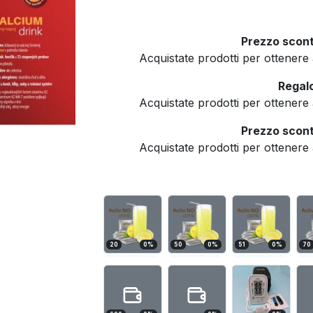
Prezzo scont
Acquistate prodotti per ottener
Regalo
Acquistate prodotti per ottener
Prezzo scont
Acquistate prodotti per ottener
20
0
%
50
0
%
51
0
%
70