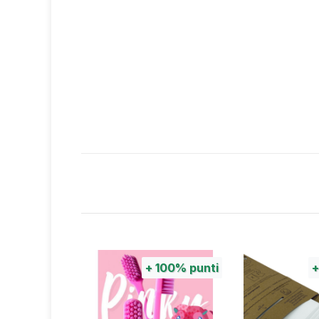
100%
punti
+
100%
punti