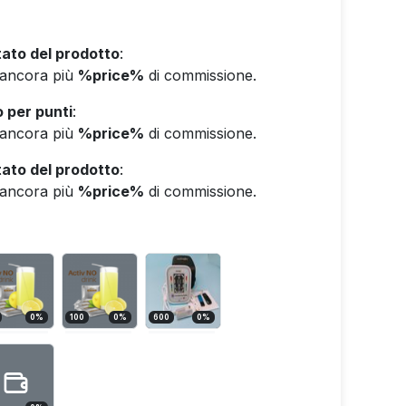
ato del prodotto
:
e ancora più
%price%
di commissione.
 per punti
:
e ancora più
%price%
di commissione.
ato del prodotto
:
e ancora più
%price%
di commissione.
0
%
100
0
%
600
0
%