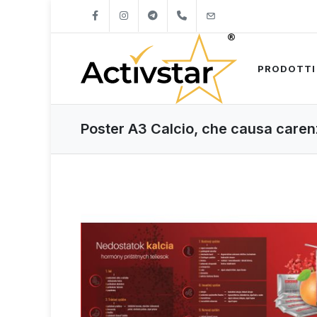
+421904262747
info@activstar.eu
PRODOTTI
Poster A3 Calcio, che causa care