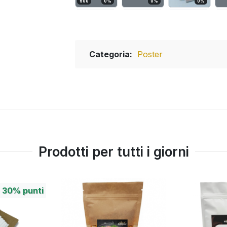
600
0
%
0
%
0
%
Categoria:
Poster
Prodotti per tutti i giorni
+
30%
punti