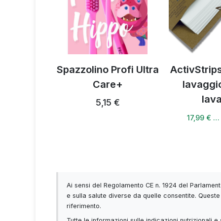
portiva
Spazzolino Profi Ultra
ActivStrips
Care+
lavaggi
4 €
lav
5,15 €
17,99 € …
Ai sensi del Regolamento CE n. 1924 del Parlamento
e sulla salute diverse da quelle consentite. Queste 
riferimento.
Tutte le informazioni sulle indicazioni nutrizionali