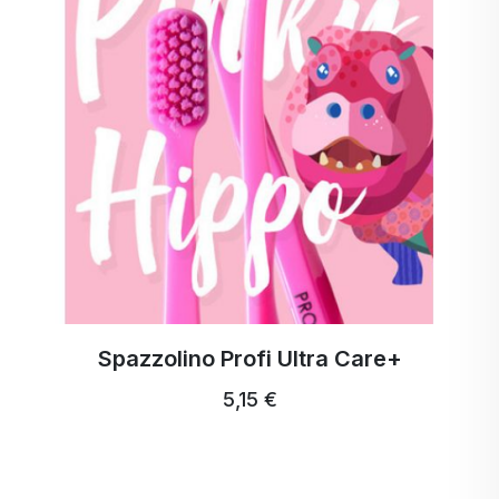
appositamente progettata, chiamata Reattore
Cinetico, il reattore Activstar può deformare i corpi
cellulari dei batteri. Ciò aumenta notevolmente
l'efficacia del cloro, che penetra più facilmente nel
corpo cellulare dei batteri. Allo stesso tempo,
riduce la percentuale di cloro nell'acqua fino al
60%. Il reattore cinetico converte il calcare in una
polvere chiamata aragonite, che non comporta
rischi per la salute dell'organismo. Rimuove i
metalli pesanti dall'acqua mediante una forte
ossidazione. Il reattore Kinetic regola il flusso
dell'acqua a 5 l/min costanti, consentendo di
risparmiare fino al 50% sui costi dell'acqua.
Spazzolino Profi Ultra Care+
5,15 €
Utilizzando il reattore Activstar, si riduce
significativamente l'inquinamento ambientale e si
risparmia il costo dell'acquisto dell'acqua in