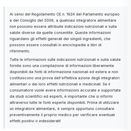
bottiglia, che comporta anche l'obbligo di
riciclaggio. Il reattore Activstar aiuta a risolvere i
Ai sensi del Regolamento CE n. 1924 del Parlamento europeo
problemi della pelle (pelle secca e irritata,
e del Consiglio del 2006, a qualsiasi integratore alimentare
psoriasi...), migliora l'idratazione del corpo e del
non possono essere attribuite indicazioni nutrizionali e sulla
cuoio capelluto.
salute diverse da quelle consentite. Queste informazioni
riguardano gli effetti generali dei singoli ingredienti, che
possono essere consultati in enciclopedie e libri di
È portatile, quindi si può portare in vacanza o in
riferimento.
viaggio d'affari.
Tutte le informazioni sulle indicazioni nutrizionali e sulla salute
Risparmio idrico del 50%, quindi l'investimento si
fornite sono una compilazione di informazioni liberamente
ripaga in pochi mesi. Bere acqua direttamente dal
disponibili da fonti di informazione nazionali ed estere e non
rubinetto, risparmiando così sull'acqua in bottiglia.
costituiscono una prova dell'effettiva azione degli integratori
alimentari o dei loro effetti nutrizionali e medicinali. Se il
consumatore vuole avere informazioni accurate e supportate
Il reattore Activstar combina 2 prodotti in uno e
da studi scientifici ed esperti, è importante che si informi
purifica fino a 90.000 litri di acqua. Un nuovo
attraverso tutte le fonti esperte disponibili. Prima di utilizzare
reattore Kinetic di ricambio deve essere acquistato
un integratore alimentare, è sempre opportuno consultare
dopo 45.000 litri di acqua purificata o dopo un
preventivamente il proprio medico per verificare eventuali
effetti positivi o indesiderati!
anno. Il prodotto è garantito per 2 anni, il Reattore
Cinetico per 1 anno.