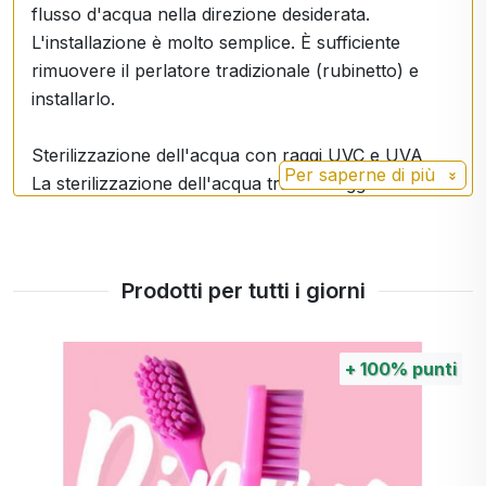
flusso d'acqua nella direzione desiderata.
L'installazione è molto semplice. È sufficiente
rimuovere il perlatore tradizionale (rubinetto) e
installarlo.
Sterilizzazione dell'acqua con raggi UVC e UVA
Per saperne di più
La sterilizzazione dell'acqua tramite raggi UVC e
UVA (UVC: 270-280nm, UVA: 395-405nm) aiuta a
disinfettare l'acqua del rubinetto. L'efficacia contro
tutti i virus, i batteri e i parassiti raggiunge il
Prodotti per tutti i giorni
99,99%.
Purificazione dell'acqua tramite forze fisiche -
+
100%
punti
Reattore cinetico
La seconda fase della depurazione dell'acqua
utilizza la cavitazione idrodinamica, l'ossidazione e
la degassificazione. Grazie a una parte