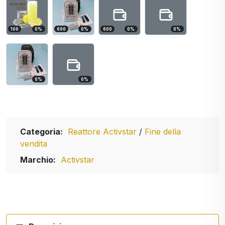
100
0
%
600
0
%
600
0
%
0
%
0
%
0
%
Categoria:
Reattore Activstar
/
Fine della
vendita
Marchio:
Activstar