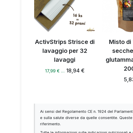
Profi Ultra
ActivStrips Strisce di
Misto di
e+
lavaggio per 32
secche
lavaggi
glutamma
 €
20
18,94 €
17,99 € …
5,8
Ai sensi del Regolamento CE n. 1924 del Parlamento
e sulla salute diverse da quelle consentite. Queste 
riferimento.
Tutte le informazioni sulle indicazioni nutrizionali