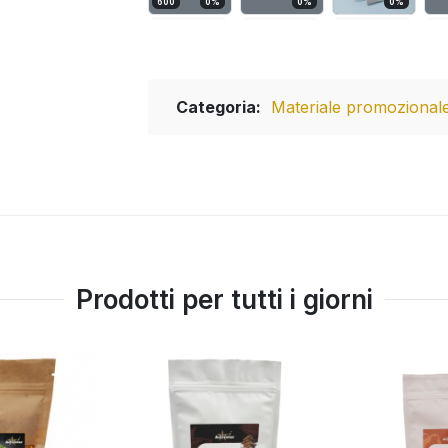
600
0
%
0
%
0
%
Categoria:
Materiale promozional
Prodotti per tutti i giorni