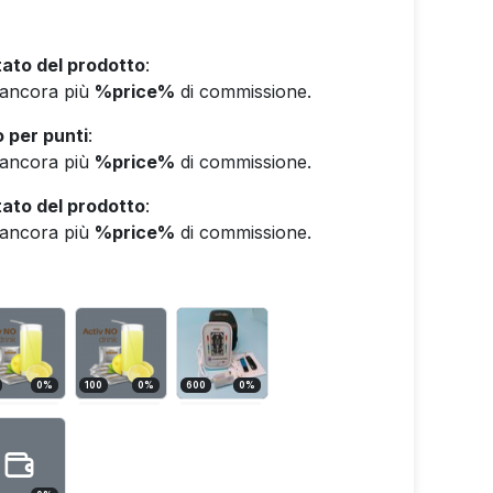
ato del prodotto
:
e ancora più
%price%
di commissione.
 per punti
:
e ancora più
%price%
di commissione.
ato del prodotto
:
e ancora più
%price%
di commissione.
0
%
100
0
%
600
0
%