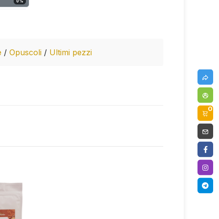
0
%
e
/
Opuscoli
/
Ultimi pezzi
0