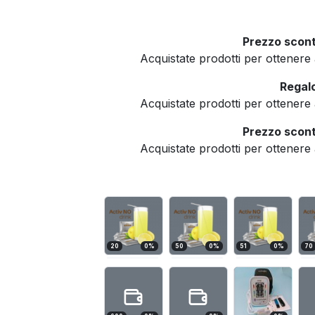
Prezzo scont
Acquistate prodotti per ottener
Regalo
Acquistate prodotti per ottener
Prezzo scont
Acquistate prodotti per ottener
20
0
%
50
0
%
51
0
%
70