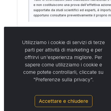
e non costituiscono una prova dell'effettiva azione 
supportate da studi scientifici ed esperti, è importa
opportuno consultare preventivamente il proprio med
Utilizziamo i cookie di servizi di terze
parti per attività di marketing e per
Commen
0
offrirvi un'esperienza migliore. Per
sapere come utilizziamo i cookie e
No
come potete controllarli, cliccate su
"Preferenze sulla privacy".
Accettare e chiudere
© Copyright 2014 - 2026
Activstar