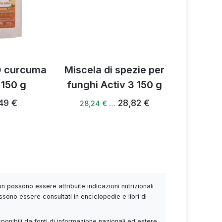
O curcuma
Miscela di spezie per
Activ
 150 g
funghi Activ 3 150 g
V
49 €
28,82 €
28,24 € …
54,38 €
 possono essere attribuite indicazioni nutrizionali
ssono essere consultati in enciclopedie e libri di
sponibili da fonti di informazione nazionali ed estere