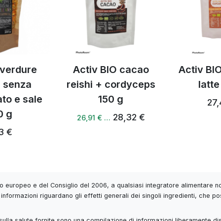
 verdure
Activ BIO cacao
Activ BI
 senza
reishi + cordyceps
latte
to e sale
150 g
27,
0 g
28,32 €
26,91 € …
3 €
 europeo e del Consiglio del 2006, a qualsiasi integratore alimentare non
informazioni riguardano gli effetti generali dei singoli ingredienti, che po
 e sulla salute fornite sono una compilazione di informazioni liberamente di