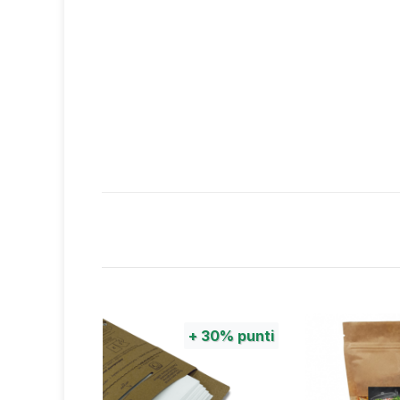
100%
punti
+
30%
punti