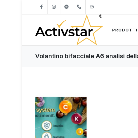
+421904262747
info@activstar.eu
PRODOTTI
Volantino bifacciale A6 analisi del