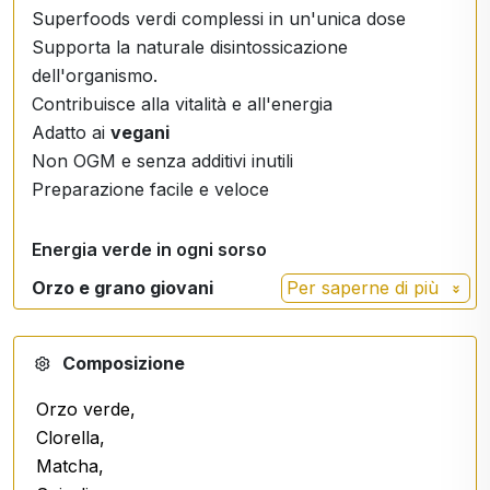
Superfoods verdi complessi in un'unica dose
Supporta la naturale disintossicazione
dell'organismo.
Contribuisce alla vitalità e all'energia
Adatto ai
vegani
Non OGM e senza additivi inutili
Preparazione facile e veloce
Energia verde in ogni sorso
Orzo e grano giovani
Per saperne di più
- fonte naturale di clorofilla, enzimi e fitonutrienti
Spirulina e clorella
Composizione
- famosi superalimenti per la depurazione e il
Orzo verde,
sostegno alla vitalità
Clorella,
Estratti di piante verdi
Matcha,
- favoriscono l'equilibrio dell'organismo e i suoi