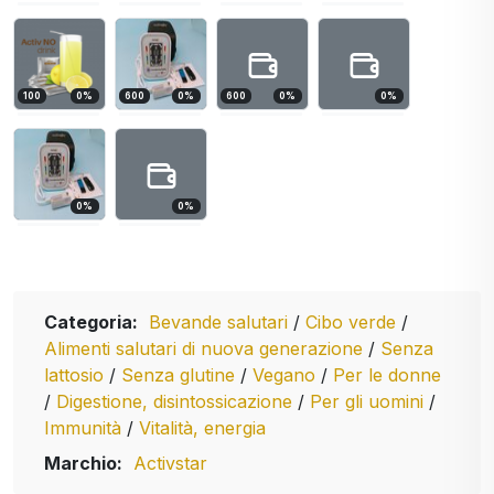
100
0
%
600
0
%
600
0
%
0
%
0
%
0
%
Categoria:
Bevande salutari
/
Cibo verde
/
Alimenti salutari di nuova generazione
/
Senza
lattosio
/
Senza glutine
/
Vegano
/
Per le donne
/
Digestione, disintossicazione
/
Per gli uomini
/
Immunità
/
Vitalità, energia
Marchio:
Activstar