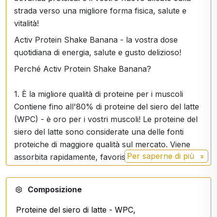
strada verso una migliore forma fisica, salute e
vitalità!
Activ Protein Shake Banana - la vostra dose
quotidiana di energia, salute e gusto delizioso!
Perché Activ Protein Shake Banana?
1. È la migliore qualità di proteine per i muscoli
Contiene fino all'80% di proteine del siero del latte
(WPC) - è oro per i vostri muscoli! Le proteine del
siero del latte sono considerate una delle fonti
proteiche di maggiore qualità sul mercato. Viene
Per saperne di più
assorbita rapidamente, favorisce il recupero
muscolare ed è ideale per l'allenamento con i pesi
o per qualsiasi stile di vita attivo. Inoltre, viene
Composizione
integrata con proteine del riso, delle mandorle e
del collagene, offrendo una combinazione
Proteine del siero di latte - WPC,