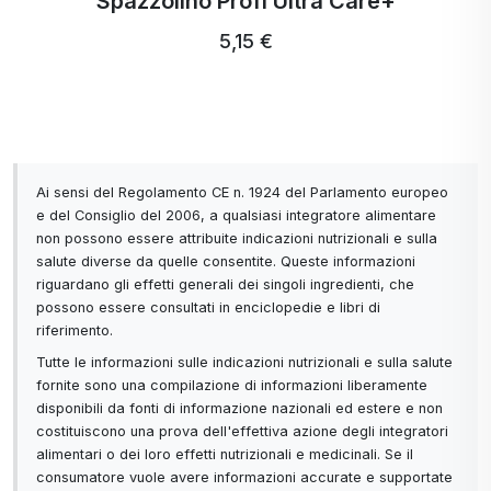
Spazzolino Profi Ultra Care+
4. Contiene zucchero?
Banana, Banana, Banana,
5,15 €
No, il prodotto è dolcificato con stevia naturale, in
Banana. MINERALI PREMIX,
modo da poterne apprezzare il gusto dolce senza
Banana in polvere liofilizzata
zuccheri aggiunti.
(Musa cavendishii) (2,2%), OLIO
MCT Cocos Nucifera (trigliceridi),
Per chi è indicato Activ Protein Shake Banana?
Lecitina di girasole / Lecitina di
Per tutti coloro che cercano una fonte di proteine
girasole (fosfolipidi), DIGEZYME ®
Ai sensi del Regolamento CE n. 1924 del Parlamento europeo
di alta qualità.
e del Consiglio del 2006, a qualsiasi integratore alimentare
\*, Gomma di guar , Gomma
non possono essere attribuite indicazioni nutrizionali e sulla
Per gli amanti di uno stile di vita attivo e gli atleti.
xantana, PROBIOTICI
salute diverse da quelle consentite. Queste informazioni
Per chi vuole sostenere la salute di intestino,
LACTOSPORE 6M® Bacillus
riguardano gli effetti generali dei singoli ingredienti, che
articolazioni, pelle e capelli.
Coagulans 1205 - LactoSpore 6
possono essere consultati in enciclopedie e libri di
Per chi vuole gustare un pasto sano, veloce e
riferimento.
BLN, Edulcorante: STEVIA R60 -
saziante in qualsiasi momento e ovunque.
Tutte le informazioni sulle indicazioni nutrizionali e sulla salute
glicosidi steviolici, aroma naturale
fornite sono una compilazione di informazioni liberamente
/ naturale: banana
disponibili da fonti di informazione nazionali ed estere e non
Le obiezioni più comuni? Noi abbiamo le risposte!
costituiscono una prova dell'effettiva azione degli integratori
"Non mi piacciono i prodotti proteici".
alimentari o dei loro effetti nutrizionali e medicinali. Se il
Con Activ Protein Shake Banana la vostra
consumatore vuole avere informazioni accurate e supportate