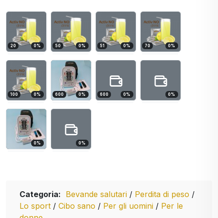
20
0
%
50
0
%
51
0
%
70
0
%
100
0
%
600
0
%
600
0
%
0
%
0
%
0
%
Categoria:
Bevande salutari
/
Perdita di peso
/
Lo sport
/
Cibo sano
/
Per gli uomini
/
Per le
donne