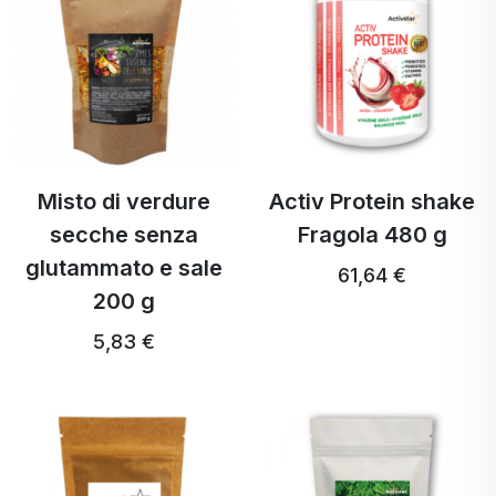
Misto di verdure
Activ Protein shake
secche senza
Fragola 480 g
glutammato e sale
61,64 €
200 g
5,83 €