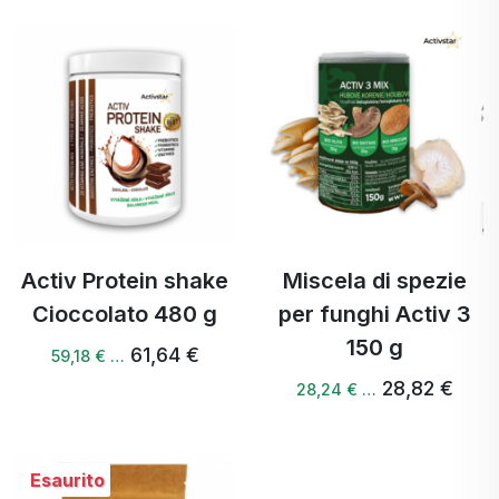
Activ Protein shake
Miscela di spezie
Cioccolato 480 g
per funghi Activ 3
150 g
61,64 €
59,18 € …
28,82 €
28,24 € …
Esaurito