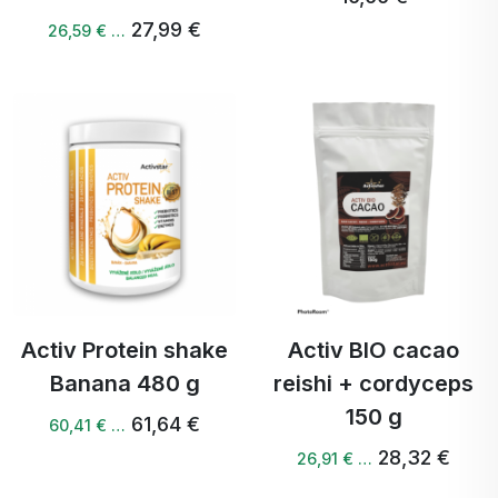
27,99 €
26,59 € …
Activ Protein shake
Activ BIO cacao
Banana 480 g
reishi + cordyceps
150 g
61,64 €
60,41 € …
28,32 €
26,91 € …