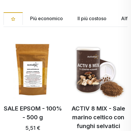
Più economico
Il più costoso
Alfa
SALE EPSOM - 100%
ACTIV 8 MIX - Sale
- 500 g
marino celtico con
funghi selvatici
5,51 €