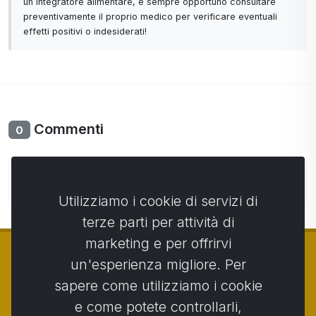
un integratore alimentare, è sempre opportuno consultare
preventivamente il proprio medico per verificare eventuali
effetti positivi o indesiderati!
Commenti
0
Non ci sono ancora commenti. Sii il primo con il tuo
commento.
Utilizziamo i cookie di servizi di
terze parti per attività di
marketing e per offrirvi
un'esperienza migliore. Per
sapere come utilizziamo i cookie
© Copyright 2014 - 2026
Activstar
e come potete controllarli,