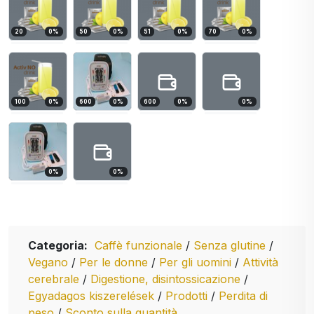
20
0
%
50
0
%
51
0
%
70
0
%
100
0
%
600
0
%
600
0
%
0
%
0
%
0
%
Categoria:
Caffè funzionale
/
Senza glutine
/
Vegano
/
Per le donne
/
Per gli uomini
/
Attività
cerebrale
/
Digestione, disintossicazione
/
Egyadagos kiszerelések
/
Prodotti
/
Perdita di
peso
/
Sconto sulla quantità