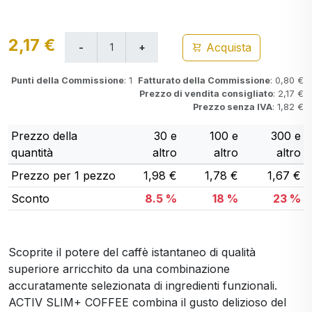
2,17 €
Acquista
Punti della Commissione
: 1
Fatturato della Commissione
: 0,80 €
Prezzo di vendita consigliato
: 2,17 €
Prezzo senza IVA
: 1,82 €
Prezzo della
30 e
100 e
300 e
quantità
altro
altro
altro
Prezzo per 1 pezzo
1,98 €
1,78 €
1,67 €
Sconto
8.5 %
18 %
23 %
Scoprite il potere del caffè istantaneo di qualità
superiore arricchito da una combinazione
accuratamente selezionata di ingredienti funzionali.
ACTIV SLIM+ COFFEE combina il gusto delizioso del