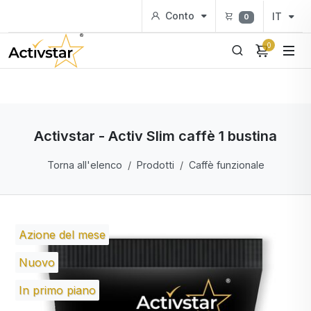
Conto
IT
0
0
Activstar - Activ Slim caffè 1 bustina
Torna all'elenco
Prodotti
Caffè funzionale
Azione del mese
Nuovo
In primo piano