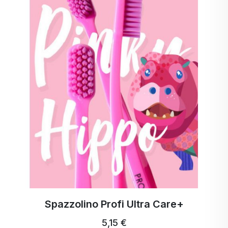
relativa alla riduzione della risposta glicemica
postprandiale per l'inulina e l'oligofruttosio Orafti®.
Non solo in Europa, ma anche negli Stati Uniti,
l'inulina e l'oligofruttosio Orafti® di BENEO sono
riconosciuti dalle autorità ufficiali. L'inulina e
l'oligofruttosio da radice di cicoria di BENEO sono
ora ufficialmente nell'elenco delle fibre alimentari
approvate dalla FDA. Le fibre di radice di cicoria
sono gli unici prebiotici di origine vegetale di
provata efficacia. Il database scientifico di BENEO
sulle fibre prebiotiche è il più solido dell'industria
alimentare.
Spazzolino Profi Ultra Care+
5,15 €