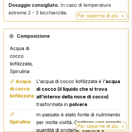
Dosaggio consigliato.
In caso di temperature
estreme 2 - 3 bicchieri/die.
Per saperne di più
Composizione
Acqua di
cocco
liofilizzata,
Spirulina
Acqua
L'acqua di cocco liofilizzata è l'
acqua
di cocco
di cocco (il liquido che si trova
liofilizzata
all'interno della noce di cocco)
trasformata in
polvere
.
In passato è stato fonte di nutrimento
Spirulina
per molte civiltà. Contiene una grande
Per saperne di più
quantità di proteine, vitamine e