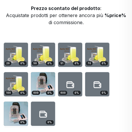
Prezzo scontato del prodotto
:
Acquistate prodotti per ottenere ancora più
%price%
di commissione.
20
0
%
50
0
%
51
0
%
70
0
%
100
0
%
600
0
%
600
0
%
0
%
0
%
0
%