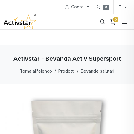
Conto
IT
0
0
Activstar - Bevanda Activ Supersport
Torna all'elenco
Prodotti
Bevande salutari