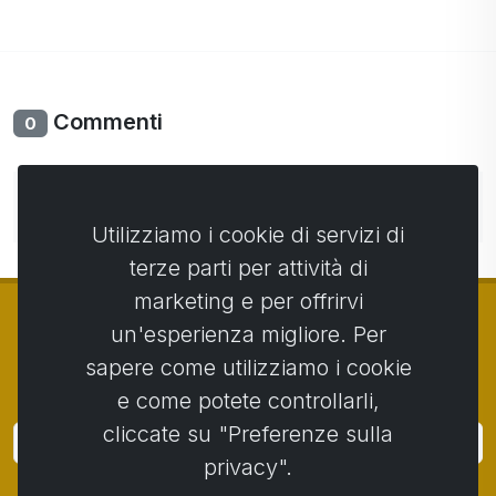
Commenti
0
Non ci sono ancora commenti. Sii il primo con il tuo
commento.
Utilizziamo i cookie di servizi di
terze parti per attività di
marketing e per offrirvi
un'esperienza migliore. Per
sapere come utilizziamo i cookie
© Copyright 2014 - 2026
Activstar
e come potete controllarli,
cliccate su "Preferenze sulla
Accedi
privacy".
Iscriviti alle notizie e agli eventi