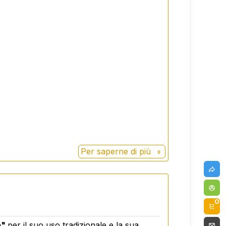
Per saperne di più
0
e"
per il suo uso tradizionale e la sua