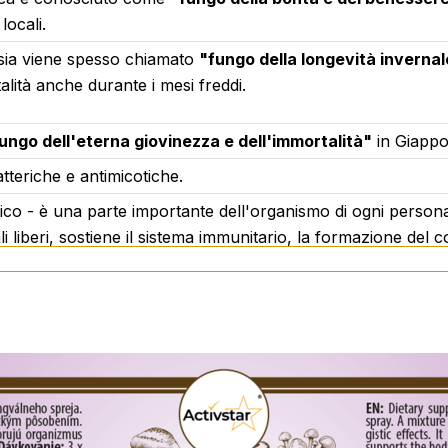
Adatto ai vegani.
locali.
Asia viene spesso chiamato
"fungo della longevità inverna
alità anche durante i mesi freddi.
iorno.
ungo dell'eterna giovinezza e dell'immortalità"
in Giappo
atteriche e antimicotiche.
ccomandata.
bico - è una parte importante dell'organismo di ogni perso
ali liberi, sostiene il sistema immunitario, la formazione del 
ai 3 anni.
o a una temperatura inferiore a 25 °C.
.