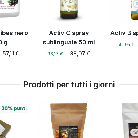
Activ C spray
Activ B spray 50 ml
sublinguale 50 ml
44,15 €
41,95 € …
38,07 €
36,17 € …
Prodotti per tutti i giorni
+
30%
punti