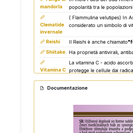
Non contiene OGM, saccarosio o lattosio. 
mandorla
popolarità tra le popolazioni 
Dosaggio
( Flammulina velutipes) In 
Clematide
considerato un simbolo di vit
2-3 iniezioni nella cavità orale 3 volte al g
invernale
Reishi
Il Reishi è anche chiamato
"f
Avvertenze
Shiitake
Ha proprietà antivirali, antib
Non superare la dose giornaliera ra
La vitamina C - acido ascor
Non sostituisce una dieta varia.
Vitamina C
protegge le cellule dai radic
Non adatto ai bambini di età inferiore 
Conservare in un luogo asciutto e bui
Tenere fuori dalla portata dei bambini
Documentazione
Confezione
50 ml