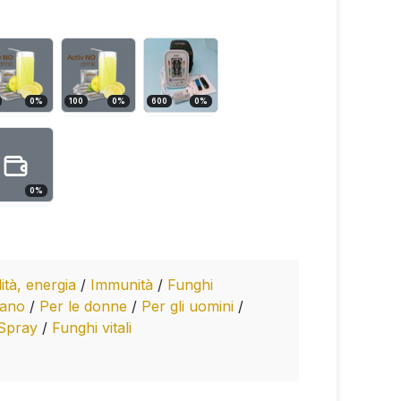
0
%
100
0
%
600
0
%
0
%
lità, energia
/
Immunità
/
Funghi
gano
/
Per le donne
/
Per gli uomini
/
Spray
/
Funghi vitali