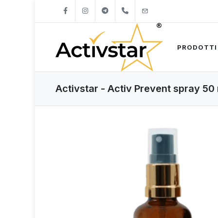
+421904262747
info@activstar.eu
PRODOTTI
Activstar - Activ Prevent spray 50