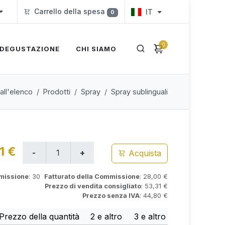
Carrello della spesa
IT
0
0
DEGUSTAZIONE
CHI SIAMO
all'elenco
Prodotti
Spray
Spray sublinguali
1 €
Acquista
mmissione
: 30
Fatturato della Commissione
: 28,00 €
Prezzo di vendita consigliato
: 53,31 €
Prezzo senza IVA
: 44,80 €
Prezzo della quantità
2 e altro
3 e altro