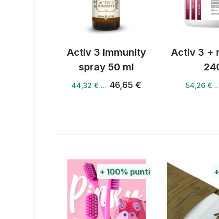
Activ 3 Immunity
Activ 3 + ribes nero
spray 50 ml
240 g
46,65 €
57,11 €
44,32 € …
54,26 € …
100%
punti
+
100%
punti