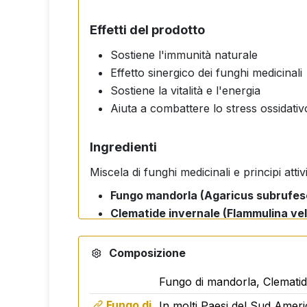
Effetti del prodotto
Sostiene l'immunità naturale
Effetto sinergico dei funghi medicinali
Sostiene la vitalità e l'energia
Aiuta a combattere lo stress ossidativ
Ingredienti
Miscela di funghi medicinali e principi attivi
Fungo mandorla (Agaricus subrufes
Clematide invernale (Flammulina vel
Reishi (Ganoderma lucidum)
Shiitake (Lentinula edodes)
Composizione
Vitamina C (acido ascorbico)
Fungo di mandorla, Clematide
Glicerolo, etanolo, acqua depurata, p
Fungo di
In molti Paesi del Sud Ame