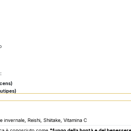
o
:
cens)
utipes)
 invernale, Reishi, Shiitake, Vitamina C
otassio sorbato
rica è conosciuto come
"fungo della bontà e del benesser