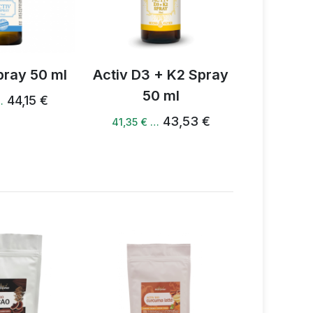
Activ D3 + K2 Spray
Activ Ginseng spray
50 ml
50 ml
43,53 €
49,28 €
41,35 € …
46,81 € …