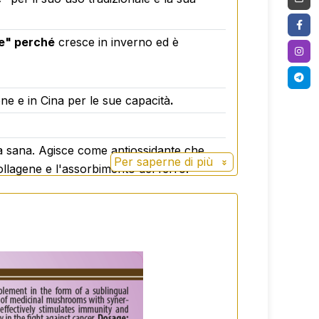
le" perché
cresce in inverno ed è
ne e in Cina per le sue capacità
.
na sana. Agisce come antiossidante che
Per saperne di più
collagene e l'assorbimento del ferro.