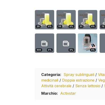
20
0
%
50
0
%
51
0
%
70
600
0
%
0
%
0
%
Categoria:
Spray sublinguali
/
Vita
medicinali
/
Doppia estrazione
/
Ve
Attività cerebrale
/
Senza lattosio
/
Marchio:
Activstar